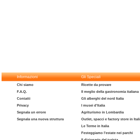
Informazioni
Gli Speciali
Chi siamo
Ricette da provare
F.A.Q.
Il meglio della gastronomia italiana
Contatti
Gli alberghi del nord Italia
Privacy
I musei d'Italia
Segnala un errore
Agriturismo in Lombardia
Segnala una nuova struttura
Outlet, spacci e factory store in Ital
Le Terme in Italia
Festeggiamo l'estate nei parchi
Il dizionario del turista