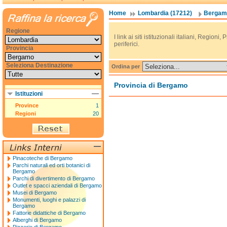
Home
Lombardia (17212)
Bergamo
Regione
I link ai siti istituzionali italiani, Regioni, 
periferici.
Provincia
Seleziona Destinazione
Ordina per
Provincia di Bergamo
Istituzioni
Province
1
Regioni
20
Pinacoteche di Bergamo
Parchi naturali ed orti botanici di
Bergamo
Parchi di divertimento di Bergamo
Outlet e spacci aziendali di Bergamo
Musei di Bergamo
Monumenti, luoghi e palazzi di
Bergamo
Fattorie didattiche di Bergamo
Alberghi di Bergamo