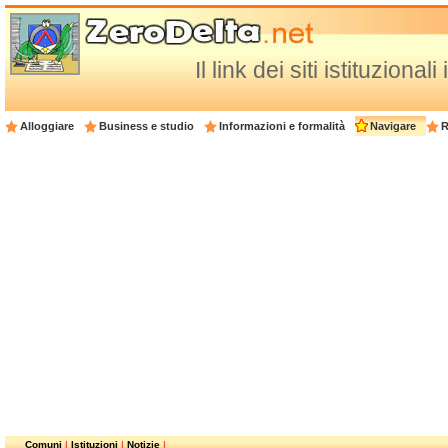
Il link dei siti istituzion
Alloggiare
Business e studio
Informazioni e formalità
Navigare
R
Comuni
|
Istituzioni
|
Notizie
|