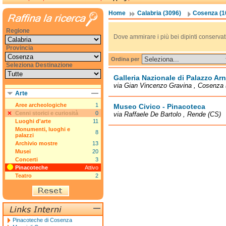
Home
Calabria (3096)
Cosenza (1
Regione
Dove ammirare i più bei dipinti conservati i
Provincia
Ordina per
Seleziona Destinazione
Galleria Nazionale di Palazzo Ar
via Gian Vincenzo Gravina , Cosenza
Arte
Aree archeologiche
1
Museo Civico - Pinacoteca
Cenni storici e curiosità
0
via Raffaele De Bartolo , Rende (CS)
Luoghi d'arte
11
Monumenti, luoghi e
8
palazzi
Archivio mostre
13
Musei
20
Concerti
3
Pinacoteche
Attivo
Teatro
2
Pinacoteche di Cosenza