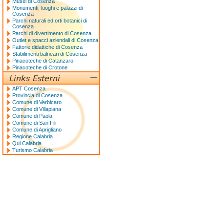
Musei di Cosenza
Monumenti, luoghi e palazzi di
Cosenza
Parchi naturali ed orti botanici di
Cosenza
Parchi di divertimento di Cosenza
Outlet e spacci aziendali di Cosenza
Fattorie didattiche di Cosenza
Stabilimenti balneari di Cosenza
Pinacoteche di Catanzaro
Pinacoteche di Crotone
APT Cosenza
Provincia di Cosenza
Comune di Verbicaro
Comune di Villapiana
Comune di Paola
Comune di San Fili
Comune di Aprigliano
Regione Calabria
Qui Calabria
Turismo Calabria