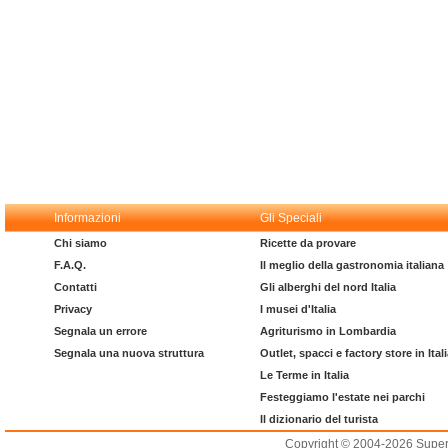
Informazioni
Gli Speciali
Chi siamo
Ricette da provare
F.A.Q.
Il meglio della gastronomia italiana
Contatti
Gli alberghi del nord Italia
Privacy
I musei d'Italia
Segnala un errore
Agriturismo in Lombardia
Segnala una nuova struttura
Outlet, spacci e factory store in Ital
Le Terme in Italia
Festeggiamo l'estate nei parchi
Il dizionario del turista
Copyright © 2004-2026 Supero L