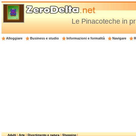
Le Pinacoteche in p
Alloggiare
Business e studio
Informazioni e formalità
Navigare
R
Adulti
|
Arte
|
Divertimento e natura
|
Shopping
|