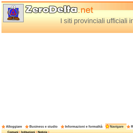
I siti provinciali ufficia
Alloggiare
Business e studio
Informazioni e formalità
Navigare
R
Comuni
|
Istituzioni
|
Notizie
|