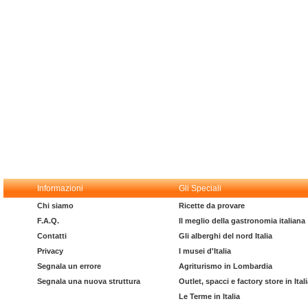
Informazioni
Gli Speciali
Chi siamo
Ricette da provare
F.A.Q.
Il meglio della gastronomia italiana
Contatti
Gli alberghi del nord Italia
Privacy
I musei d'Italia
Segnala un errore
Agriturismo in Lombardia
Segnala una nuova struttura
Outlet, spacci e factory store in Ital
Le Terme in Italia