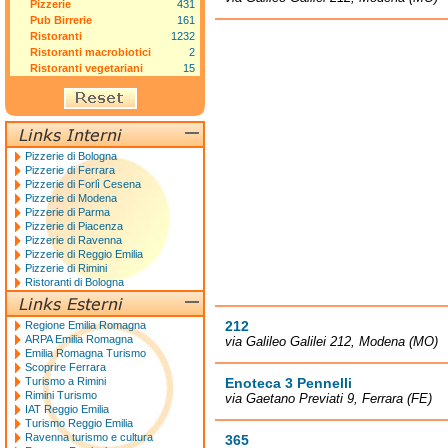
Pizzerie
431
Pub Birrerie
161
Ristoranti
1232
Ristoranti macrobiotici
2
Ristoranti vegetariani
15
Pizzerie di Bologna
Pizzerie di Ferrara
Pizzerie di Forlì Cesena
Pizzerie di Modena
Pizzerie di Parma
Pizzerie di Piacenza
Pizzerie di Ravenna
Pizzerie di Reggio Emilia
Pizzerie di Rimini
Ristoranti di Bologna
212
Regione Emilia Romagna
ARPA Emilia Romagna
via Galileo Galilei 212, Modena (MO)
Emilia Romagna Turismo
Scoprire Ferrara
Turismo a Rimini
Enoteca 3 Pennelli
Rimini Turismo
via Gaetano Previati 9, Ferrara (FE)
IAT Reggio Emilia
Turismo Reggio Emilia
Ravenna turismo e cultura
365