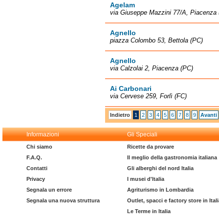
Agelam
via Giuseppe Mazzini 77/A, Piacenza
Agnello
piazza Colombo 53, Bettola (PC)
Agnello
via Calzolai 2, Piacenza (PC)
Ai Carbonari
via Cervese 259, Forlì (FC)
Indietro
1
2
3
4
5
6
7
8
9
Avanti
Informazioni
Gli Speciali
Chi siamo
Ricette da provare
F.A.Q.
Il meglio della gastronomia italiana
Contatti
Gli alberghi del nord Italia
Privacy
I musei d'Italia
Segnala un errore
Agriturismo in Lombardia
Segnala una nuova struttura
Outlet, spacci e factory store in Ital
Le Terme in Italia