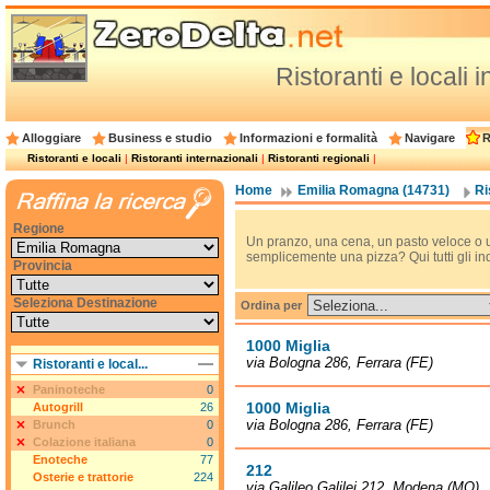
Ristoranti e locali
Alloggiare
Business e studio
Informazioni e formalità
Navigare
R
Ristoranti e locali
|
Ristoranti internazionali
|
Ristoranti regionali
|
Home
Emilia Romagna (14731)
Ri
Regione
Un pranzo, una cena, un pasto veloce o 
semplicemente una pizza? Qui tutti gli ind
Provincia
Seleziona Destinazione
Ordina per
1000 Miglia
via Bologna 286, Ferrara (FE)
Ristoranti e local...
Paninoteche
0
1000 Miglia
Autogrill
26
via Bologna 286, Ferrara (FE)
Brunch
0
Colazione italiana
0
Enoteche
77
212
Osterie e trattorie
224
via Galileo Galilei 212, Modena (MO)