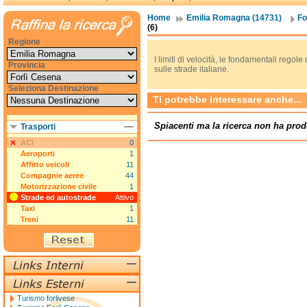
Home
Emilia Romagna (14731)
Fo
(6)
Regione
I limiti di velocità, le fondamentali regol
Provincia
sulle strade italiane.
Seleziona Destinazione
Ti potrebbe interessare anche...
Spiacenti ma la ricerca non ha prod
Trasporti
ACI
0
Aeroporti
1
Affitto veicoli
11
Compagnie aeree
44
Motorizzazione civile
1
Strade ed autostrade
Attivo
Taxi
1
Treni
11
Turismo forlivese