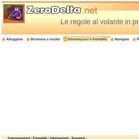
Le regole al volante in p
Alloggiare
Business e studio
Informazioni e formalità
Navigare
R
Comunicazioni
|
Formalità
|
Informazioni
|
Trasporti
|