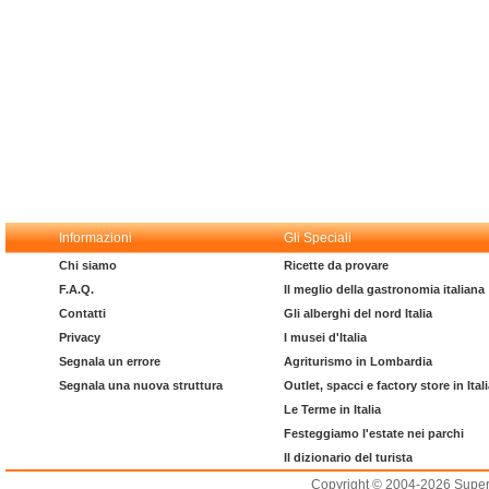
Informazioni
Gli Speciali
Chi siamo
Ricette da provare
F.A.Q.
Il meglio della gastronomia italiana
Contatti
Gli alberghi del nord Italia
Privacy
I musei d'Italia
Segnala un errore
Agriturismo in Lombardia
Segnala una nuova struttura
Outlet, spacci e factory store in Ital
Le Terme in Italia
Festeggiamo l'estate nei parchi
Il dizionario del turista
Copyright © 2004-2026 Supero L