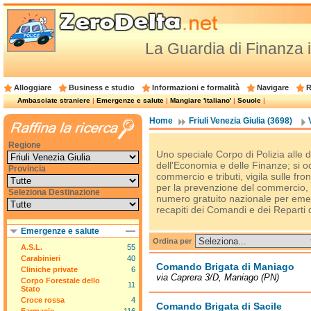
La Guardia di Finanza i
Alloggiare
Business e studio
Informazioni e formalità
Navigare
R
Ambasciate straniere
|
Emergenze e salute
|
Mangiare 'italiano'
|
Scuole
|
Home
Friuli Venezia Giulia (3698)
Regione
Uno speciale Corpo di Polizia alle 
dell'Economia e delle Finanze; si oc
Provincia
commercio e tributi, vigila sulle fro
per la prevenzione del commercio, es
Seleziona Destinazione
numero gratuito nazionale per eme
recapiti dei Comandi e dei Reparti di
Emergenze e salute
Ordina per
A.S.L.
55
Carabinieri
40
Comando Brigata di Maniago
Cliniche private
6
via Caprera 3/D, Maniago (PN)
Corpo Forestale dello
11
Stato
Croce rossa
4
Comando Brigata di Sacile