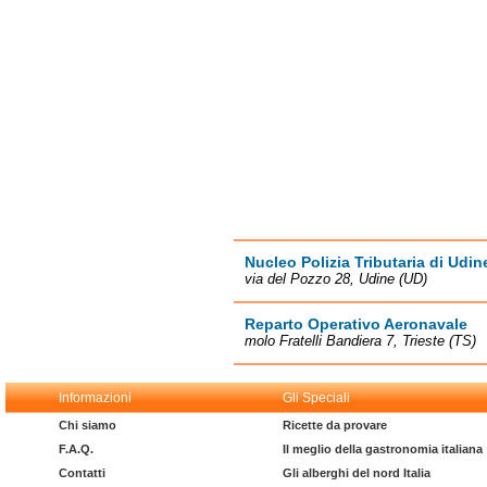
Nucleo Polizia Tributaria di Udin
via del Pozzo 28, Udine (UD)
Reparto Operativo Aeronavale
molo Fratelli Bandiera 7, Trieste (TS)
Informazioni
Gli Speciali
Chi siamo
Ricette da provare
F.A.Q.
Il meglio della gastronomia italiana
Contatti
Gli alberghi del nord Italia