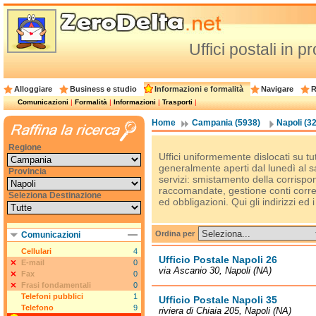
Uffici postali in p
Alloggiare
Business e studio
Informazioni e formalità
Navigare
R
Comunicazioni
|
Formalità
|
Informazioni
|
Trasporti
|
Home
Campania (5938)
Napoli (3
Regione
Uffici uniformemente dislocati su tut
generalmente aperti dal lunedì al s
Provincia
servizi: smistamento della corrispon
raccomandate, gestione conti correnti
Seleziona Destinazione
ed obbligazioni. Qui gli indirizzi ed i
Ordina per
Comunicazioni
Cellulari
4
Ufficio Postale Napoli 26
E-mail
0
via Ascanio 30, Napoli (NA)
Fax
0
Frasi fondamentali
0
Telefoni pubblici
1
Ufficio Postale Napoli 35
Telefono
9
riviera di Chiaia 205, Napoli (NA)