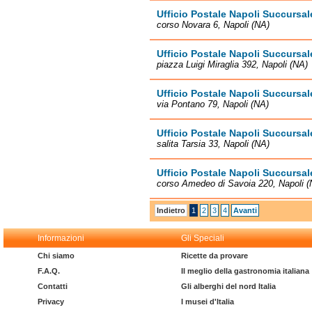
Ufficio Postale Napoli Succursal
corso Novara 6, Napoli (NA)
Ufficio Postale Napoli Succursal
piazza Luigi Miraglia 392, Napoli (NA)
Ufficio Postale Napoli Succursal
via Pontano 79, Napoli (NA)
Ufficio Postale Napoli Succursal
salita Tarsia 33, Napoli (NA)
Ufficio Postale Napoli Succursal
corso Amedeo di Savoia 220, Napoli (
Indietro
1
2
3
4
Avanti
Informazioni
Gli Speciali
Chi siamo
Ricette da provare
F.A.Q.
Il meglio della gastronomia italiana
Contatti
Gli alberghi del nord Italia
Privacy
I musei d'Italia