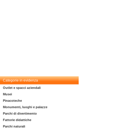
Categorie in evidenza
Outlet e spacci aziendali
Musei
Pinacoteche
Monumenti, luoghi e palazze
Parchi di divertimento
Fattorie didattiche
Parchi naturali