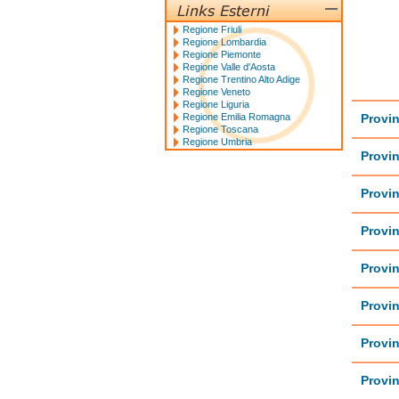
Regione Friuli
Regione Lombardia
Regione Piemonte
Regione Valle d'Aosta
Regione Trentino Alto Adige
Regione Veneto
Regione Liguria
Regione Emilia Romagna
Provin
Regione Toscana
Regione Umbria
Provin
Provin
Provin
Provin
Provi
Provin
Provin