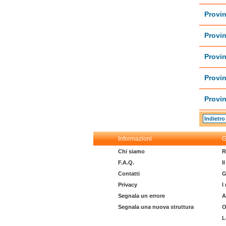
Provin
Provin
Provi
Provin
Provin
Indietro
Informazioni
G
Chi siamo
R
F.A.Q.
I
Contatti
G
Privacy
I
Segnala un errore
A
Segnala una nuova struttura
O
L