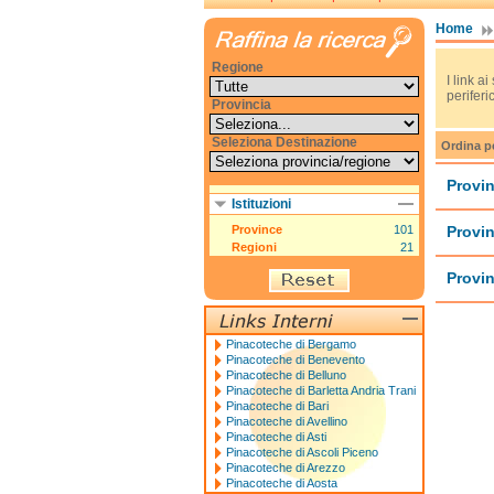
Home
Regione
I link ai
periferic
Provincia
Seleziona Destinazione
Ordina p
Provin
Istituzioni
Province
101
Provin
Regioni
21
Provin
Pinacoteche di Bergamo
Pinacoteche di Benevento
Pinacoteche di Belluno
Pinacoteche di Barletta Andria Trani
Pinacoteche di Bari
Pinacoteche di Avellino
Pinacoteche di Asti
Pinacoteche di Ascoli Piceno
Pinacoteche di Arezzo
Pinacoteche di Aosta