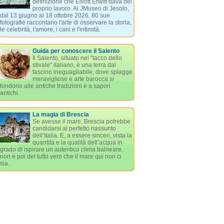
definizione che Elliott Erwitt dava del
proprio lavoro. Al JMuseo di Jesolo,
dal 13 giugno al 18 ottobre 2026, 80 sue
fotografie raccontano l'arte di osservare la storia,
le celebrità, l'amore, i cani e l'intimità.
Guida per conoscere il Salento
Il Salento, situato nel "tacco dello
stivale" italiano, è una terra dal
fascino ineguagliabile, dove spiagge
meravigliose e arte barocca si
fondono alle antiche tradizioni e a sapori
antichi.
La magia di Brescia
Se avesse il mare, Brescia potrebbe
candidarsi al perfetto riassunto
dell’Italia. E, a essere sinceri, vista la
quantità e la qualità dell’acqua in
grado di ispirare un autentico clima balneare,
non è poi del tutto vero che il mare qui non ci
sia.