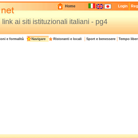
Home
Login
Regi
I link ai siti istituzionali italiani - pg4
oni e formalità
Navigare
Ristoranti e locali
Sport e benessere
Tempo liber