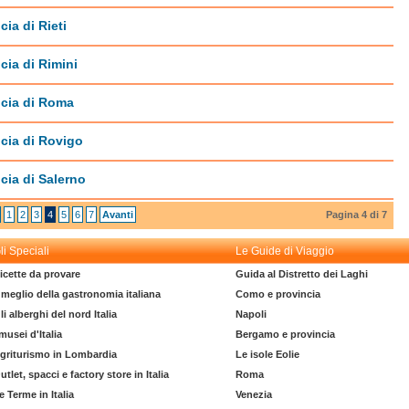
cia di Rieti
cia di Rimini
ncia di Roma
cia di Rovigo
cia di Salerno
1
2
3
4
5
6
7
Avanti
Pagina 4 di 7
li Speciali
Le Guide di Viaggio
icette da provare
Guida al Distretto dei Laghi
l meglio della gastronomia italiana
Como e provincia
li alberghi del nord Italia
Napoli
 musei d'Italia
Bergamo e provincia
griturismo in Lombardia
Le isole Eolie
utlet, spacci e factory store in Italia
Roma
e Terme in Italia
Venezia