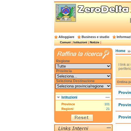
Alloggiare
Business e studio
Informazi
Comuni
|
Istituzioni
|
Notizie
|
Home
Regione
I link ai
periferic
Provincia
Seleziona Destinazione
Ordina p
Provin
Istituzioni
Province
101
Provin
Regioni
21
Provin