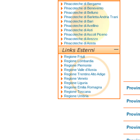
Pinacoteche di Bergamo
Pinacoteche di Benevento
Pinacoteche di Belluno
Pinacoteche di Barletta Andria Trani
Pinacoteche di Bari
Pinacoteche di Avellino
Pinacoteche di Asti
Pinacoteche di Ascoli Piceno
Pinacoteche di Arezzo
Pinacoteche di Aosta
Regione Friuli
Regione Lombardia
Regione Piemonte
Regione Valle d'Aosta
Regione Trentino Alto Adige
Regione Veneto
Regione Liguria
Regione Emilia Romagna
Provin
Regione Toscana
Regione Umbria
Provin
Provin
Provin