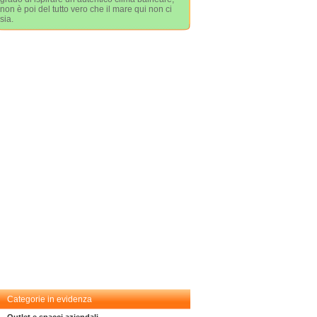
non è poi del tutto vero che il mare qui non ci
sia.
Categorie in evidenza