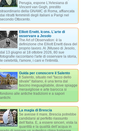
Perugia, espone L'Arlesiana di
Vincent van Gogh, prestito
straordinario della GNAMC di Roma, affiancata
dai ritratti femminili degli italiani a Parigi nel
secondo Ottocento.
Elliott Erwitt. Icons. L'arte di
osservare a Jesolo
The Art of Observation: è la
definizione che Elliott Erwitt dava del
proprio lavoro. Al JMuseo di Jesolo,
dal 13 giugno al 18 ottobre 2026, 80 sue
fotografie raccontano l'arte di osservare la storia,
le celebrità, l'amore, i cani e l'intimità.
Guida per conoscere il Salento
Il Salento, situato nel "tacco dello
stivale" italiano, è una terra dal
fascino ineguagliabile, dove spiagge
meravigliose e arte barocca si
fondono alle antiche tradizioni e a sapori
antichi.
La magia di Brescia
Se avesse il mare, Brescia potrebbe
candidarsi al perfetto riassunto
dell’Italia. E, a essere sinceri, vista la
quantità e la qualità dell’acqua in
grado di ispirare un autentico clima balneare,