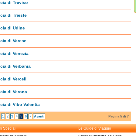
cia di Treviso
cia di Trieste
cia di Udine
cia di Varese
cia di Venezia
cia di Verbania
cia di Vercelli
cia di Verona
cia di Vibo Valentia
1
2
3
4
5
6
7
Avanti
Pagina 5 di 7
li Speciali
Le Guide di Viaggio