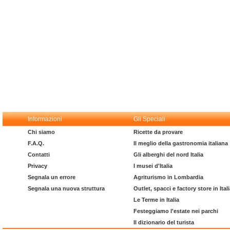
Informazioni
Gli Speciali
Chi siamo
Ricette da provare
F.A.Q.
Il meglio della gastronomia italiana
Contatti
Gli alberghi del nord Italia
Privacy
I musei d'Italia
Segnala un errore
Agriturismo in Lombardia
Segnala una nuova struttura
Outlet, spacci e factory store in Ital
Le Terme in Italia
Festeggiamo l'estate nei parchi
Il dizionario del turista