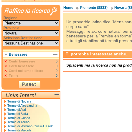
Home
Piemonte (8833)
Novara (8
Regione
Un proverbio latino dice "Mens san
corpo sano".
Provincia
Massaggi, relax, cure naturali per sta
benessere per la "remise en forme",
Seleziona Destinazione
e tutti gli stabilimenti termali present
Ti potrebbe interessare anche...
Benessere
Centri benessere
0
Spiacenti ma la ricerca non ha prod
Corsi benessere
0
Corsi nel tempo libero
0
Terme
0
Terme di Novara
Terme di Alessandria
Terme di Asti
Terme di Biella
Terme di Cuneo
Terme di Torino
Terme di Verbano-Cusio-Ossola
Terme di Vercelli