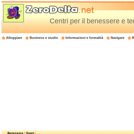
Centri per il benessere e t
Alloggiare
Business e studio
Informazioni e formalità
Navigare
R
Benessere
|
Sport
|