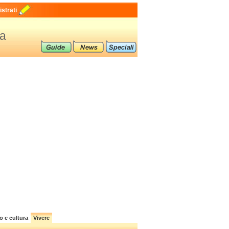
strati
ra
o e cultura
Vivere