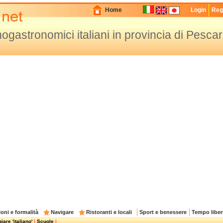
Home
Login
Regi
enogastronomici italiani in provincia di Pesca
oni e formalità
Navigare
Ristoranti e locali
Sport e benessere
Tempo liber
are 'italiano'
|
Scuole
|