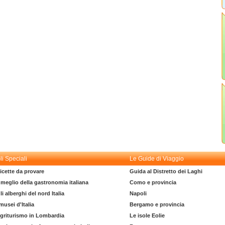
li Speciali
Le Guide di Viaggio
icette da provare
Guida al Distretto dei Laghi
l meglio della gastronomia italiana
Como e provincia
li alberghi del nord Italia
Napoli
 musei d'Italia
Bergamo e provincia
griturismo in Lombardia
Le isole Eolie