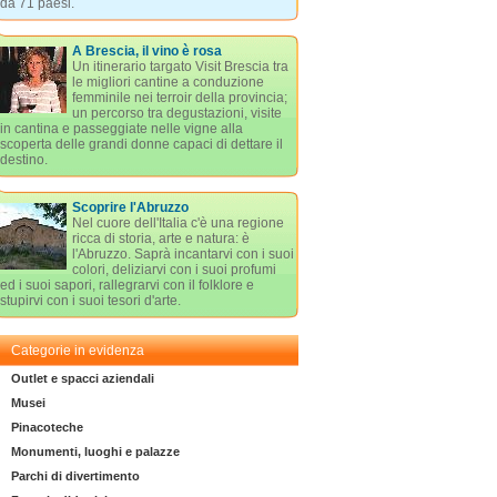
da 71 paesi.
A Brescia, il vino è rosa
Un itinerario targato Visit Brescia tra
le migliori cantine a conduzione
femminile nei terroir della provincia;
un percorso tra degustazioni, visite
in cantina e passeggiate nelle vigne alla
scoperta delle grandi donne capaci di dettare il
destino.
Scoprire l'Abruzzo
Nel cuore dell'Italia c'è una regione
ricca di storia, arte e natura: è
l'Abruzzo. Saprà incantarvi con i suoi
colori, deliziarvi con i suoi profumi
ed i suoi sapori, rallegrarvi con il folklore e
stupirvi con i suoi tesori d'arte.
Categorie in evidenza
Outlet e spacci aziendali
Musei
Pinacoteche
Monumenti, luoghi e palazze
Parchi di divertimento