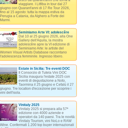
disco da quarant'anni che torna a
viaggiare. I Litfiba in tour dal 27
giugno con Quarant'anni di 17 Re Tour 2026,
fino al 15 agosto: tutta la mappa estiva da
Perugia a Catania, da Alghero a Forte dei
Marmi.
Seminiamo Arte VI: adolescĕre
Dal 10 al 25 giugno 2026, alla One
Gallery dell'Aquila, la mostra
adolescĕre apre la VI edizione di
Seminiamo Arte: le artiste del
Women Visual Artists Database raccontano
l'adolescenza femminile. Ingresso libero.
Estate in Sicilia: Tre eventi DOC
Il Consorzio di Tutela Vini DOC
Sicilia inaugura l'estate 2025 con
eventi di degustazione a Noto,
Taormina il 25 giugno e Cefalù il 27
giugno. Tre location d'eccezione per scoprire i
vini dell'isola.
Vinitaly 2025
Vinitaly 2025 si prepara alla 57ª
edizione con 4000 aziende e
operatori da 140 paesi. Tra le novità:
Vinitaly Tourism, vini NoLo e RAW
Wine. Confermati 1.200 top buyer internazionali