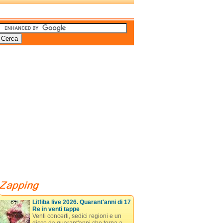
Litfiba live 2026. Quarant'anni di 17
Re in venti tappe
Venti concerti, sedici regioni e un