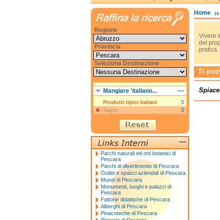
Home
Regione
Vivere i
del pro
Provincia
pratica.
Seleziona Destinazione
Ti pot
Spiace
Mangiare 'italiano...
Prodotti tipici italiani
5
Sagre
0
Parchi naturali ed orti botanici di
Pescara
Parchi di divertimento di Pescara
Outlet e spacci aziendali di Pescara
Musei di Pescara
Monumenti, luoghi e palazzi di
Pescara
Fattorie didattiche di Pescara
Alberghi di Pescara
Pinacoteche di Pescara