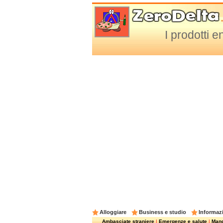
I prodotti 
Alloggiare
Business e studio
Informazi
Ambasciate straniere
|
Emergenze e salute
|
Mangi