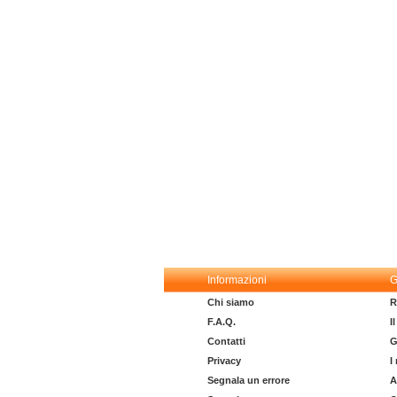
Informazioni
G
Chi siamo
R
F.A.Q.
I
Contatti
G
Privacy
I
Segnala un errore
A