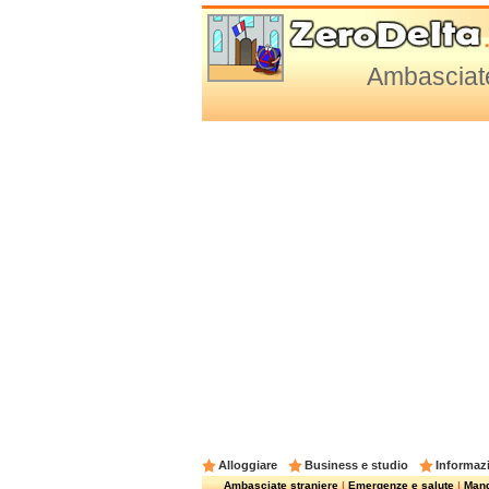
Ambasciate 
Alloggiare
Business e studio
Informazi
Ambasciate straniere
|
Emergenze e salute
|
Mangi