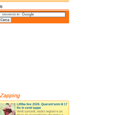
0)
Litfiba live 2026. Quarant'anni di 17
Re in venti tappe
Venti concerti, sedici regioni e un