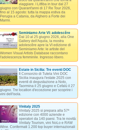
disco da quarant'anni che torna a
viaggiare. I Litfiba in tour dal 27
giugno con Quarant'anni di 17 Re Tour 2026,
fino al 15 agosto: tutta la mappa estiva da
Perugia a Catania, da Alghero a Forte dei
Marmi.
Seminiamo Arte VI: adolescĕre
Dal 10 al 25 giugno 2026, alla One
Gallery dell'Aquila, la mostra
adolescĕre apre la VI edizione di
Seminiamo Arte: le artiste del
Women Visual Artists Database raccontano
l'adolescenza femminile. Ingresso libero.
Estate in Sicilia: Tre eventi DOC
Il Consorzio di Tutela Vini DOC
Sicilia inaugura l'estate 2025 con
eventi di degustazione a Noto,
Taormina il 25 giugno e Cefalù il 27
giugno. Tre location d'eccezione per scoprire i
vini dell'isola.
Vinitaly 2025
Vinitaly 2025 si prepara alla 57ª
edizione con 4000 aziende e
operatori da 140 paesi. Tra le novità:
Vinitaly Tourism, vini NoLo e RAW
Wine. Confermati 1.200 top buyer internazionali