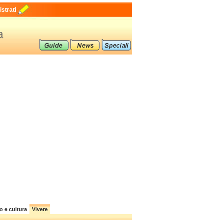
strati
a
o e cultura
Vivere