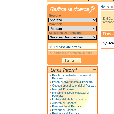
Home
Regione
Dal Can
ambascia
Provincia
Seleziona Destinazione
Ti pot
Spiace
Ambasciate stranie...
Ambasciate straniere in Italia
0
Parchi naturali ed orti botanici di
Pescara
Parchi di divertimento di Pescara
Outlet e spacci aziendali di Pescara
Musei di Pescara
Monumenti, luoghi e palazzi di
Pescara
Fattorie didattiche di Pescara
Alberghi di Pescara
Pinacoteche di Pescara
Pizzerie di Pescara
Residence di Pescara