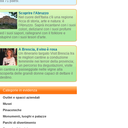
da 71 paesi.
Scoprire l'Abruzzo
Nel cuore dell'Italia c'è una regione
ricca di storia, arte e natura: è
l'Abruzzo. Saprà incantarvi con i suoi
colori, deliziarvi con i suoi profumi
ed i suoi sapori, rallegrarvi con il folklore e
stupirvi con i suoi tesori d'arte.
A Brescia, il vino è rosa
Un itinerario targato Visit Brescia tra
le migliori cantine a conduzione
femminile nei terroir della provincia;
un percorso tra degustazioni, visite
in cantina e passeggiate nelle vigne alla
scoperta delle grandi donne capaci di dettare il
destino.
Categorie in evidenza
Outlet e spacci aziendali
Musei
Pinacoteche
Monumenti, luoghi e palazze
Parchi di divertimento