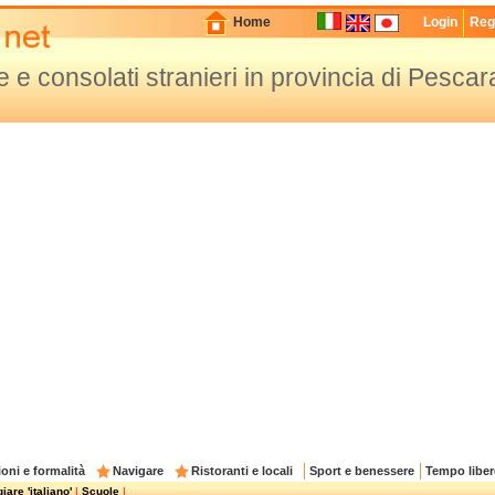
Home
Login
Regi
e consolati stranieri in provincia di Pescar
oni e formalità
Navigare
Ristoranti e locali
Sport e benessere
Tempo liber
are 'italiano'
|
Scuole
|