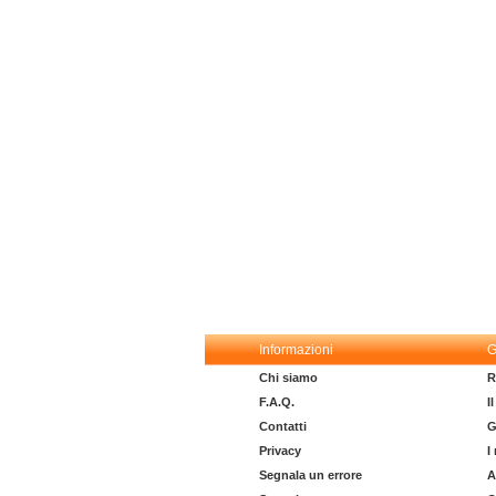
Informazioni
G
Chi siamo
R
F.A.Q.
I
Contatti
G
Privacy
I
Segnala un errore
A