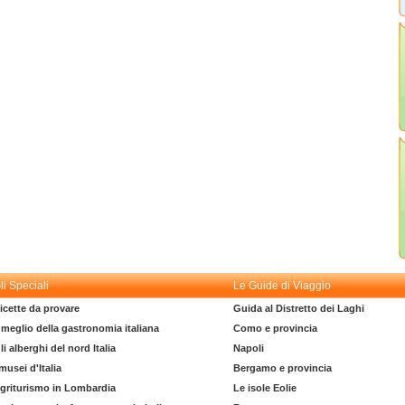
li Speciali
Le Guide di Viaggio
icette da provare
Guida al Distretto dei Laghi
l meglio della gastronomia italiana
Como e provincia
li alberghi del nord Italia
Napoli
 musei d'Italia
Bergamo e provincia
griturismo in Lombardia
Le isole Eolie