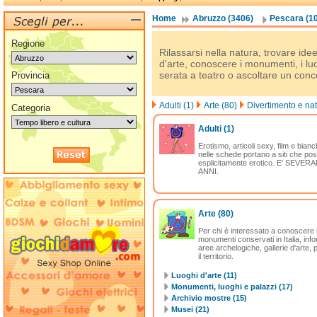
Home
Abruzzo (3406)
Pescara (1
Regione
Rilassarsi nella natura, trovare ide
d'arte, conoscere i monumenti, i luo
serata a teatro o ascoltare un conc
Provincia
Adulti (1)
Arte (80)
Divertimento e nat
Categoria
Adulti
(1)
Erotismo, articoli sexy, film e bianc
nelle schede portano a siti che po
esplicitamente erotico. E' SEV
ANNI.
Arte
(80)
Per chi è interessato a conoscere il
monumenti conservati in Italia, info
aree archelogiche, gallerie d'arte, 
il territorio.
Luoghi d'arte (11)
Monumenti, luoghi e palazzi (17)
Archivio mostre (15)
Musei (21)