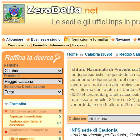
Le sedi e gli uffici Inps in 
Alloggiare
Business e studio
Informazioni e formalità
Navigare
R
Comunicazioni
|
Formalità
|
Informazioni
|
Trasporti
|
Home
Calabria (3096)
Reggio Cala
Regione
Istituto Nazionale di Previdenza 
fondi pensionistici e quindi della ri
Provincia
autonomo o dipendente, del rilascio
lavoro per malattia o altri motivi cer
Seleziona Destinazione
Per informazioni è attivo il Contac
803164 chiamata gratuita accessibil
rete fissa e mobile, 24 ore su 24); 
Formalità
venerdì dalle ore 8 alle ore 20 e il 
Affitto - acquisto casa
0
Agenzie Immobiliari
5
Ordina per
Ambasciate italiane
67
all'estero
INPS sede di Caulonia
Ambasciate straniere in
0
Italia
strada provinciale per Caulonia , Caul
Uffici comunali
5