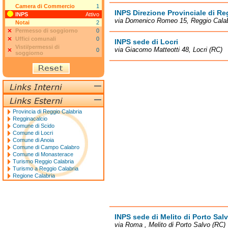
Camera di Commercio
1
INPS Direzione Provinciale di Re
INPS
Attivo
via Domenico Romeo 15, Reggio Calab
Notai
2
Permesso di soggiorno
0
Uffici comunali
0
INPS sede di Locri
Visti/permessi di
via Giacomo Matteotti 48, Locri (RC)
0
soggiorno
Provincia di Reggio Calabria
Regginacalcio
Comune di Scido
Comune di Locri
Comune di Anoia
Comune di Campo Calabro
Comune di Monasterace
Turismo Reggio Calabria
Turismo a Reggio Calabria
Regione Calabria
INPS sede di Melito di Porto Sal
via Roma , Melito di Porto Salvo (RC)