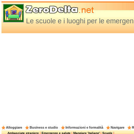
Le scuole e i luoghi per le emergen
Alloggiare
Business e studio
Informazioni e formalità
Navigare
R
Ambasciate straniere
|
Emergenze e salute
|
Mangiare 'italiano'
|
Scuole
|