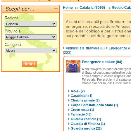
Home
Calabria (3096)
Reggio Cala
Regione
Alcuni utili recapiti per affrontare i 
emergenze, i recapiti delle Ambascia
scuole dell'obbligo e per l'istruzion
Provincia
sui prodotti tipici della gastronomia 
Categoria
Ambasciate straniere (0)
Emergenze e s
(223)
Emergenze e salute
(84)
A chi rivolgersi in caso di emergenz
di Stato si occupano del'ordine pubb
sono sempre a vostra disposizione i
Forestale. Per problemi di salute po
Pronto Soccorso, alla Croce Rossa, 
A.S.L. (2)
Carabinieri (1)
Cliniche private (2)
Corpo Forestale dello Stato (1)
Croce rossa (1)
Farmacie (45)
Guardia costiera (1)
Guardia di Finanza (1)
Guardia medica (22)