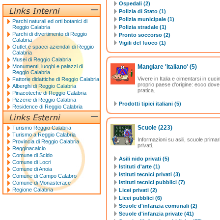
Ospedali (2)
Polizia di Stato (1)
Polizia municipale (1)
Parchi naturali ed orti botanici di
Reggio Calabria
Polizia stradale (1)
Parchi di divertimento di Reggio
Pronto soccorso (2)
Calabria
Vigili del fuoco (1)
Outlet e spacci aziendali di Reggio
Calabria
Musei di Reggio Calabria
Monumenti, luoghi e palazzi di
Mangiare 'italiano'
(5)
Reggio Calabria
Vivere in Italia e cimentarsi in cuc
Fattorie didattiche di Reggio Calabria
proprio paese d'origine: ecco dove
Alberghi di Reggio Calabria
pratica.
Pinacoteche di Reggio Calabria
Pizzerie di Reggio Calabria
Prodotti tipici italiani (5)
Residence di Reggio Calabria
Scuole
(223)
Turismo Reggio Calabria
Turismo a Reggio Calabria
Informazioni su asili, scuole primari
Provincia di Reggio Calabria
privati.
Regginacalcio
Comune di Scido
Asili nido privati (5)
Comune di Locri
Istituti d'arte (1)
Comune di Anoia
Istituti tecnici privati (3)
Comune di Campo Calabro
Istituti tecnici pubblici (7)
Comune di Monasterace
Regione Calabria
Licei privati (2)
Licei pubblici (6)
Scuole d'infanzia comunali (2)
Scuole d'infanzia private (41)