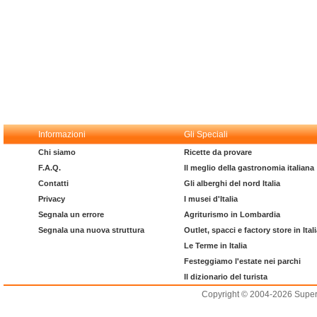
Informazioni
Gli Speciali
Chi siamo
Ricette da provare
F.A.Q.
Il meglio della gastronomia italiana
Contatti
Gli alberghi del nord Italia
Privacy
I musei d'Italia
Segnala un errore
Agriturismo in Lombardia
Segnala una nuova struttura
Outlet, spacci e factory store in Ital
Le Terme in Italia
Festeggiamo l'estate nei parchi
Il dizionario del turista
Copyright © 2004-2026 Supero L