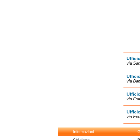
Uffici
via San
Uffici
via Dam
Uffici
via Fra
Uffici
via Ecc
Informazioni
G
Chi siamo
R