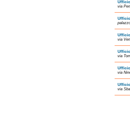
Uffici
via Pen
Uffici
palazzo
Uffici
via Ven
Uffici
via Tor
Uffici
via Nin
Uffici
via Sba