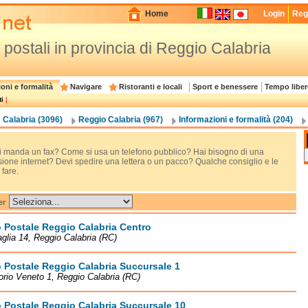
Home
Login
Regi
i postali in provincia di Reggio Calabria
oni e formalità
Navigare
Ristoranti e locali
Sport e benessere
Tempo liber
i
|
Calabria (3096)
Reggio Calabria (967)
Informazioni e formalità (204)
 manda un fax? Come si usa un telefono pubblico? Hai bisogno di una
ione internet? Devi spedire una lettera o un pacco? Qualche consiglio e le
fare.
er
o Postale Reggio Calabria Centro
aglia 14, Reggio Calabria (RC)
o Postale Reggio Calabria Succursale 1
torio Veneto 1, Reggio Calabria (RC)
o Postale Reggio Calabria Succursale 10