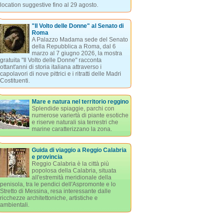
location suggestive fino al 29 agosto.
"Il Volto delle Donne" al Senato di
Roma
A Palazzo Madama sede del Senato
della Repubblica a Roma, dal 6
marzo al 7 giugno 2026, la mostra
gratuita "Il Volto delle Donne" racconta
ottant'anni di storia italiana attraverso i
capolavori di nove pittrici e i ritratti delle Madri
Costituenti.
Mare e natura nel territorio reggino
Splendide spiaggie, parchi con
numerose variertà di piante esotiche
e riserve naturali sia terrestri che
marine caratterizzano la zona.
Guida di viaggio a Reggio Calabria
e provincia
Reggio Calabria è la città più
popolosa della Calabria, situata
all'estremità meridionale della
penisola, tra le pendici dell'Aspromonte e lo
Stretto di Messina, resa interessante dalle
ricchezze architettoniche, artistiche e
ambientali.