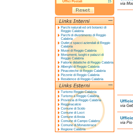
Uffici Postali
15
via Mod
Parchi naturali ed orti botanici di
Reggio Calabria
Parchi di divertimento di Reggio
Calabria
Outlet e spacci aziendali di Reggio
Calabria
Musei di Reggio Calabria
Monumenti, luoghi e palazzi di
Reggio Calabria
Fattorie didattiche di Reggio Calabria
Alberghi di Reggio Calabria
Pinacoteche di Reggio Calabria
Pizzerie di Reggio Calabria
Residence di Reggio Calabria
Turismo Reggio Calabria
Turismo a Reggio Calabria
Provincia di Reggio Calabria
Uffici
Regginacalcio
via Geb
Comune di Scido
Comune di Locri
Comune di Anoia
Uffici
Comune di Campo Calabro
via Pio
Comune di Monasterace
Regione Calabria