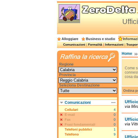
Uffic
Alloggiare
Business e studio
Informazi
Comunicazioni
|
Formalità
|
Informazioni
|
Trasport
Home
Regione
Come si
conness
Provincia
cosa da 
Seleziona Destinazione
Ordina p
Uffici
Comunicazioni
via Mir
Cellulari
4
E-mail
0
Uffici
Fax
0
via Vit
Frasi fondamentali
0
Telefoni pubblici
1
Telefono
9
Uffici