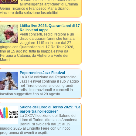
"Il Vino. Storia e storie dalla Bibbia
all'intelligenza artificiale" di Erminia
Gerini Tricarico e Francesco Maria Spanò,
vincitore della selezione Iusartelibri.
Litfiba live 2026. Quarant'anni di 17
Re in venti tappe
Venti concerti, sedici regioni e un
disco da quarant'anni che torna a
viaggiare. I Litfiba in tour dal 27
giugno con Quarant'anni di 17 Re Tour 2026,
fino al 15 agosto: tutta la mappa estiva da
Perugia a Catania, da Alghero a Forte dei
Marmi.
Peperoncino Jazz Festival
La XXIV edizione del Peperoncino
Jazz Festival continua il suo viaggio
nel Tirreno cosentino con grandi
artisti internazionali e concerti in
location suggestive fino al 29 agosto.
Salone del Libro di Torino 2025: "Le
parole tra noi leggere"
La XXXVII edizione del Salone del
Libro di Torino, diretta da Annalena
Benini, si svolgerà dal 15 al 19
maggio 2025 al Lingotto Fiere con un ricco
programma di eventi e ospiti.