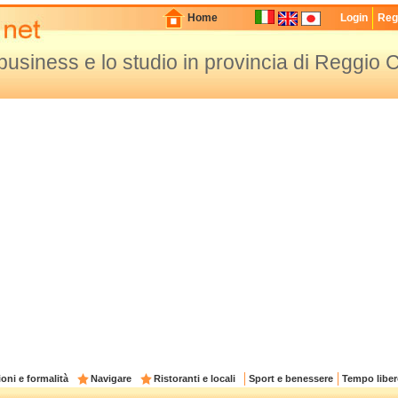
Home
Login
Regi
il business e lo studio in provincia di Reggio 
oni e formalità
Navigare
Ristoranti e locali
Sport e benessere
Tempo liber