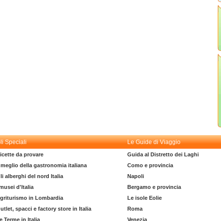
li Speciali
Le Guide di Viaggio
icette da provare
Guida al Distretto dei Laghi
l meglio della gastronomia italiana
Como e provincia
li alberghi del nord Italia
Napoli
 musei d'Italia
Bergamo e provincia
griturismo in Lombardia
Le isole Eolie
utlet, spacci e factory store in Italia
Roma
e Terme in Italia
Venezia