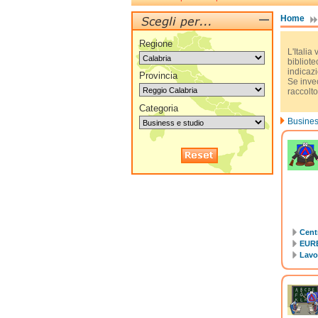
Home
Regione
L'Italia
bibliote
indicazi
Provincia
Se invec
raccolto
Categoria
Busines
Centr
EURE
Lavo