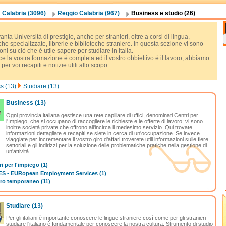
Calabria (3096)
Reggio Calabria (967)
Business e studio (26)
 vanta Università di prestigio, anche per stranieri, oltre a corsi di lingua,
che specializzate, librerie e biblioteche straniere. In questa sezione vi sono
oni su ciò che è utile sapere per studiare in Italia.
e la vostra formazione è completa ed il vostro obbiettivo è il lavoro, abbiamo
 per voi recapiti e notizie utili allo scopo.
s (13)
Studiare (13)
Business
(13)
Ogni provincia italiana gestisce una rete capillare di uffici, denominati Centri per
l'Impiego, che si occupano di raccogliere le richieste e le offerte di lavoro; vi sono
inoltre società private che offrono all'incirca il medesimo servizio. Qui trovate
informazioni dettagliate e recapiti se siete in cerca di un'occupazione. Se invece
viaggiate per incrementare il vostro giro d'affari troverete utili informazioni sulle fiere
settoriali e gli indirizzi per la soluzione delle problematiche pratiche nella gestione di
un'attività.
i per l'impiego (1)
S - EURopean Employment Services (1)
ro temporaneo (11)
Studiare
(13)
Per gli italiani è importante conoscere le lingue straniere così come per gli stranieri
studiare l'italiano è fondamentale per conoscere la nostra cultura. Strumento di studio