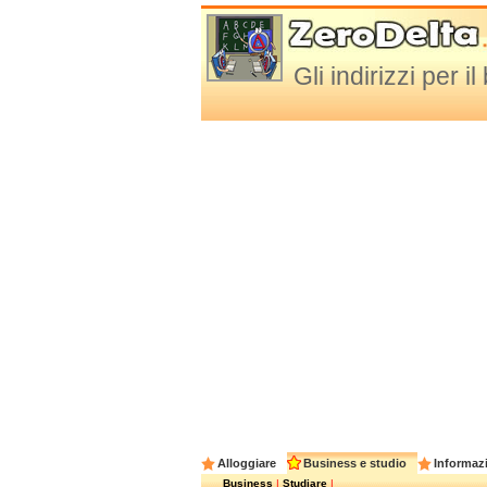
Gli indirizzi per 
Alloggiare
Business e studio
Informazi
Business
|
Studiare
|