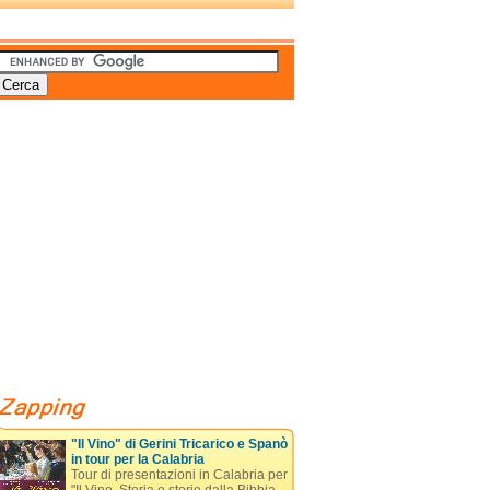
"Il Vino" di Gerini Tricarico e Spanò
in tour per la Calabria
Tour di presentazioni in Calabria per