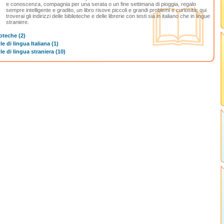
e conoscenza, compagnia per una serata o un fine settimana di pioggia, regalo
sempre intelligente e gradito, un libro risove piccoli e grandi problemi e curiosità; qui
troverai gli indirizzi delle biblioteche e delle librerie con testi sia in italiano che in lingue
straniere.
oteche (2)
e di lingua Italiana (1)
e di lingua straniera (10)