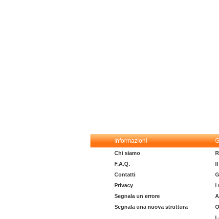
Informazioni
G
Chi siamo
R
F.A.Q.
I
Contatti
G
Privacy
I
Segnala un errore
A
Segnala una nuova struttura
O
L