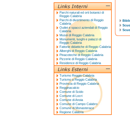
Parchi naturali ed orti botanici di
Reggio Calabria
Parchi di divertimento di Reggio
Bibli
Calabria
Scuol
Outlet e spacci aziendali di Reggio
Scuol
Calabria
Musei di Reggio Calabria
Monumenti, luoghi e palazzi di
Reggio Calabria
Fattorie didattiche di Reggio Calabria
Alberghi di Reggio Calabria
Pinacoteche di Reggio Calabria
Pizzerie di Reggio Calabria
Residence di Reggio Calabria
Turismo Reggio Calabria
Turismo a Reggio Calabria
Provincia di Reggio Calabria
Regginacalcio
Comune di Scido
Comune di Locri
Comune di Anoia
Comune di Campo Calabro
Comune di Monasterace
Regione Calabria