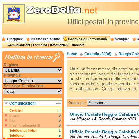
Uffici postali in provi
Alloggiare
Business e studio
Informazioni e formalità
Navigare
R
Comunicazioni
|
Formalità
|
Informazioni
|
Trasporti
|
Home
Calabria (3096)
Reggio Cala
Regione
Uffici uniformemente dislocati su tut
generalmente aperti dal lunedì al s
Provincia
servizi: smistamento della corrispon
raccomandate, gestione conti correnti
Seleziona Destinazione
ed obbligazioni. Qui gli indirizzi ed i
Ordina per
Comunicazioni
Cellulari
4
Ufficio Postale Reggio Calabria 
E-mail
0
via Miraglia 14, Reggio Calabria (RC)
Fax
0
Frasi fondamentali
0
Telefoni pubblici
1
Ufficio Postale Reggio Calabria 
Telefono
9
via Vittorio Veneto 1, Reggio Calabria