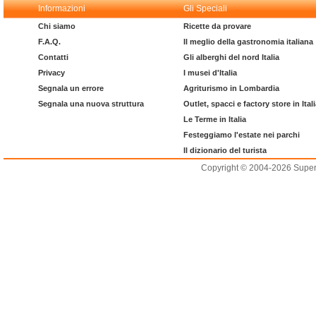
Informazioni
Gli Speciali
Chi siamo
Ricette da provare
F.A.Q.
Il meglio della gastronomia italiana
Contatti
Gli alberghi del nord Italia
Privacy
I musei d'Italia
Segnala un errore
Agriturismo in Lombardia
Segnala una nuova struttura
Outlet, spacci e factory store in Ital
Le Terme in Italia
Festeggiamo l'estate nei parchi
Il dizionario del turista
Copyright © 2004-2026 Supero L