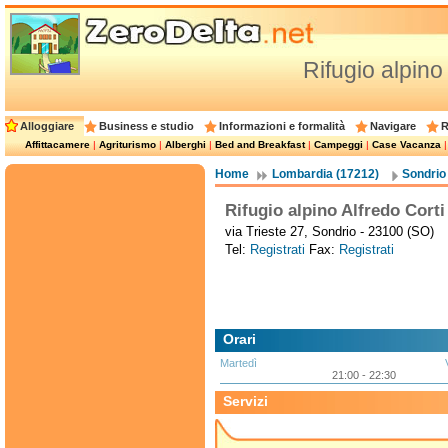
Rifugio alpino
Alloggiare
Business e studio
Informazioni e formalità
Navigare
R
Affittacamere
|
Agriturismo
|
Alberghi
|
Bed and Breakfast
|
Campeggi
|
Case Vacanza
Home
Lombardia (17212)
Sondrio
Rifugio alpino Alfredo Corti
via Trieste 27, Sondrio - 23100 (SO)
Tel:
Registrati
Fax:
Registrati
Orari
Martedì
21:00 - 22:30
Servizi