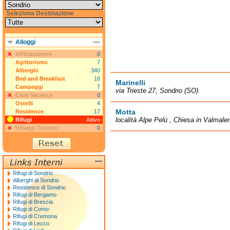
Seleziona Destinazione
Alloggi
Affittacamere
0
Agriturismo
7
Alberghi
340
Bed and Breakfast
16
Marinelli
Campeggi
7
via Trieste 27, Sondrio (SO)
Case Vacanza
0
Ostelli
4
Motta
Residence
17
località Alpe Pelù , Chiesa in Valmal
Rifugi
Attivo
Villaggi Turistici
0
Rifugi di Sondrio
Alberghi di Sondrio
Residence di Sondrio
Rifugi di Bergamo
Rifugi di Brescia
Rifugi di Como
Rifugi di Cremona
Rifugi di Lecco