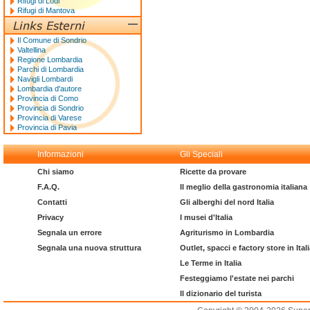
Rifugi di Lodi
Rifugi di Mantova
Il Comune di Sondrio
Valtellina
Regione Lombardia
Parchi di Lombardia
Navigli Lombardi
Lombardia d'autore
Provincia di Como
Provincia di Sondrio
Provincia di Varese
Provincia di Pavia
Informazioni
Gli Speciali
Chi siamo
Ricette da provare
F.A.Q.
Il meglio della gastronomia italiana
Contatti
Gli alberghi del nord Italia
Privacy
I musei d'Italia
Segnala un errore
Agriturismo in Lombardia
Segnala una nuova struttura
Outlet, spacci e factory store in Ital
Le Terme in Italia
Festeggiamo l'estate nei parchi
Il dizionario del turista