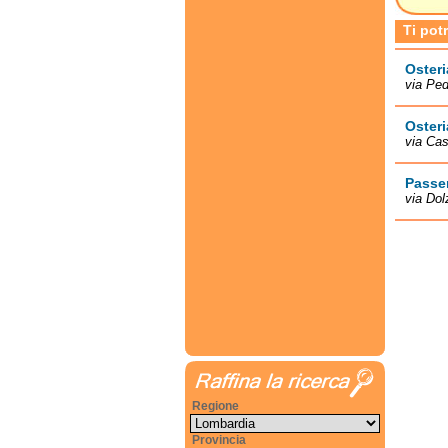
Ti pot
Osteri
via Pe
Osteri
via Ca
Passer
via Dol
Regione
Provincia