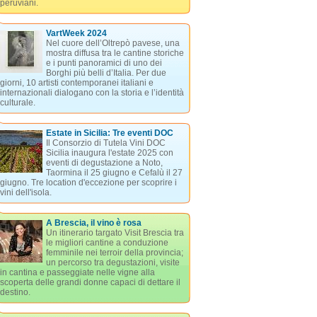
peruviani.
VartWeek 2024
Nel cuore dell’Oltrepò pavese, una
mostra diffusa tra le cantine storiche
e i punti panoramici di uno dei
Borghi più belli d’Italia. Per due
giorni, 10 artisti contemporanei italiani e
internazionali dialogano con la storia e l’identità
culturale.
Estate in Sicilia: Tre eventi DOC
Il Consorzio di Tutela Vini DOC
Sicilia inaugura l'estate 2025 con
eventi di degustazione a Noto,
Taormina il 25 giugno e Cefalù il 27
giugno. Tre location d'eccezione per scoprire i
vini dell'isola.
A Brescia, il vino è rosa
Un itinerario targato Visit Brescia tra
le migliori cantine a conduzione
femminile nei terroir della provincia;
un percorso tra degustazioni, visite
in cantina e passeggiate nelle vigne alla
scoperta delle grandi donne capaci di dettare il
destino.