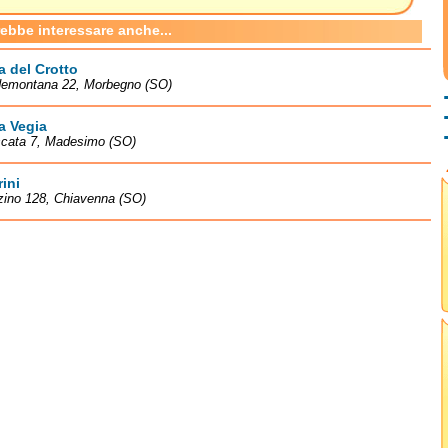
rebbe interessare anche...
a del Crotto
demontana 22, Morbegno (SO)
a Vegia
scata 7, Madesimo (SO)
ini
zino 128, Chiavenna (SO)