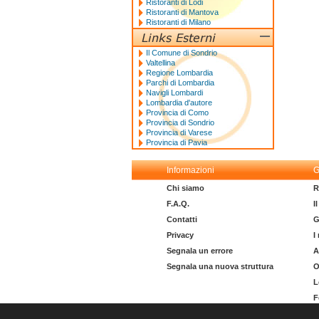
Ristoranti di Lodi
Ristoranti di Mantova
Ristoranti di Milano
Il Comune di Sondrio
Valtellina
Regione Lombardia
Parchi di Lombardia
Navigli Lombardi
Lombardia d'autore
Provincia di Como
Provincia di Sondrio
Provincia di Varese
Provincia di Pavia
Informazioni
G
Chi siamo
R
F.A.Q.
I
Contatti
G
Privacy
I
Segnala un errore
A
Segnala una nuova struttura
O
L
F
I