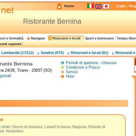
Home
Login
Regi
Ristorante Bernina
oni e formalità
Navigare
Ristoranti e locali
Sport e benessere
Tempo liber
ranti regionali
|
Lombardia (17212)
Sondrio (970)
Ristoranti e locali (81)
Ristoranti e 
Periodi di apertura - chiusura
rante Bernina
Condizioni e Prezzi
a 24/28, Tirano - 23037 (SO)
Servizi
istrati
Note
te
Hotel. Giorno di chiusura: Lunedì in bassa Stagione. Periodo di
ura: Novembre