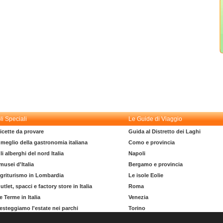
li Speciali
Le Guide di Viaggio
icette da provare
Guida al Distretto dei Laghi
l meglio della gastronomia italiana
Como e provincia
li alberghi del nord Italia
Napoli
 musei d'Italia
Bergamo e provincia
griturismo in Lombardia
Le isole Eolie
utlet, spacci e factory store in Italia
Roma
e Terme in Italia
Venezia
esteggiamo l'estate nei parchi
Torino
l dizionario del turista
La costa degli Etruschi