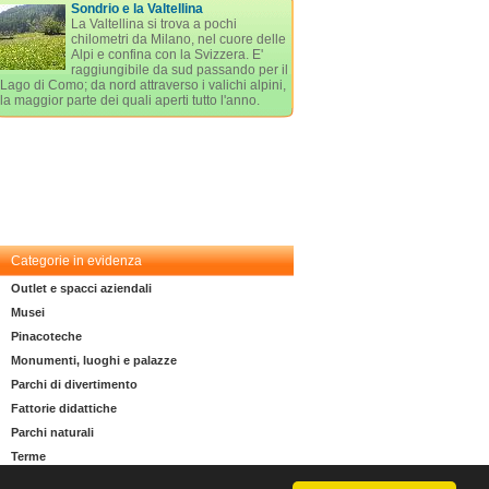
Sondrio e la Valtellina
La Valtellina si trova a pochi
chilometri da Milano, nel cuore delle
Alpi e confina con la Svizzera. E'
raggiungibile da sud passando per il
Lago di Como; da nord attraverso i valichi alpini,
la maggior parte dei quali aperti tutto l'anno.
Categorie in evidenza
Outlet e spacci aziendali
Musei
Pinacoteche
Monumenti, luoghi e palazze
Parchi di divertimento
Fattorie didattiche
Parchi naturali
Terme