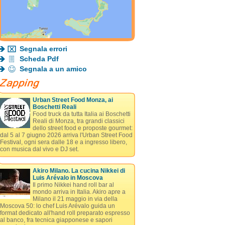
Segnala errori
Scheda Pdf
Segnala a un amico
Urban Street Food Monza, ai
Boschetti Reali
Food truck da tutta Italia ai Boschetti
Reali di Monza, tra grandi classici
dello street food e proposte gourmet:
dal 5 al 7 giugno 2026 arriva l'Urban Street Food
Festival, ogni sera dalle 18 e a ingresso libero,
con musica dal vivo e DJ set.
Akiro Milano. La cucina Nikkei di
Luis Arévalo in Moscova
Il primo Nikkei hand roll bar al
mondo arriva in Italia. Akiro apre a
Milano il 21 maggio in via della
Moscova 50: lo chef Luis Arévalo guida un
format dedicato all'hand roll preparato espresso
al banco, fra tecnica giapponese e sapori