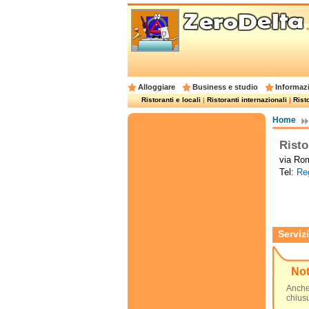
Alloggiare
Business e studio
Informazi
Ristoranti e locali
|
Ristoranti internazionali
|
Risto
Home
Risto
via Rom
Tel:
Reg
Servizi
No
Anche 
chius