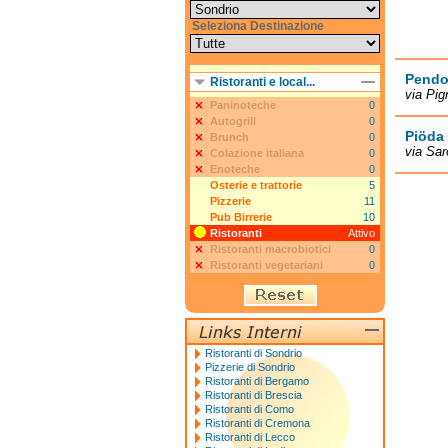
Seleziona Destinazione
Pendo
Ristoranti e local...
via Pig
Paninoteche
0
Autogrill
0
Piöda
Brunch
0
via Sar
Colazione italiana
0
Enoteche
0
Osterie e trattorie
5
Pizzerie
11
Pub Birrerie
10
Ristoranti
Attivo
Ristoranti macrobiotici
0
Ristoranti vegetariani
0
Ristoranti di Sondrio
Pizzerie di Sondrio
Ristoranti di Bergamo
Ristoranti di Brescia
Ristoranti di Como
Ristoranti di Cremona
Ristoranti di Lecco