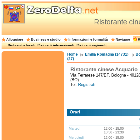
Ristorante ci
Alloggiare
Business e studio
Informazioni e formalità
Navigare
R
Ristoranti e locali
|
Ristoranti internazionali
|
Ristoranti regionali
|
Home
Emilia Romagna (14731)
Bo
(27)
Ristorante cinese Acquario
Via Ferrarese 147/EF, Bologna - 4012
(BO)
Tel:
Registrati
Orari
Martedì
12:00 - 15:00
18:30 - 23:30
Mercoledì
12:00 - 15:00