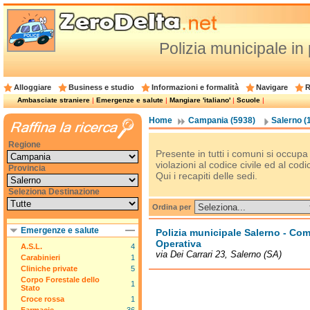
Polizia municipale in
Alloggiare
Business e studio
Informazioni e formalità
Navigare
R
Ambasciate straniere
|
Emergenze e salute
|
Mangiare 'italiano'
|
Scuole
|
Home
Campania (5938)
Salerno (
Regione
Presente in tutti i comuni si occupa 
violazioni al codice civile ed al codi
Provincia
Qui i recapiti delle sedi.
Seleziona Destinazione
Ordina per
Emergenze e salute
Polizia municipale Salerno - Co
Operativa
A.S.L.
4
via Dei Carrari 23, Salerno (SA)
Carabinieri
1
Cliniche private
5
Corpo Forestale dello
1
Stato
Croce rossa
1