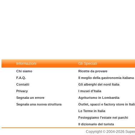
Informazioni
Gli Speciali
Chi siamo
Ricette da provare
F.A.Q.
Il meglio della gastronomia italiana
Contatti
Gli alberghi del nord Italia
Privacy
I musei d'Italia
Segnala un errore
Agriturismo in Lombardia
Segnala una nuova struttura
Outlet, spacci e factory store in Ital
Le Terme in Italia
Festeggiamo l'estate nei parchi
Il dizionario del turista
Copyright © 2004-2026 Supero L