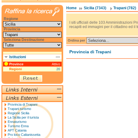
Home
Sicilia (7343)
Trapani (782)
Regione
I siti ufficiali delle 103 Amministrazioni Pr
recapiti ed immagini per il cittadino ed il t
Provincia
Seleziona Destinazione
Ordina per
Provincia di Trapani
Istituzioni
Province
Attivo
Regioni
20
Provincia di Trapani
Trapani turismo
Regione Sicilia
La Sicilia per il turista
Ennaturismo
Turismo Enna
APT Catania
Pro loco Caltanissetta