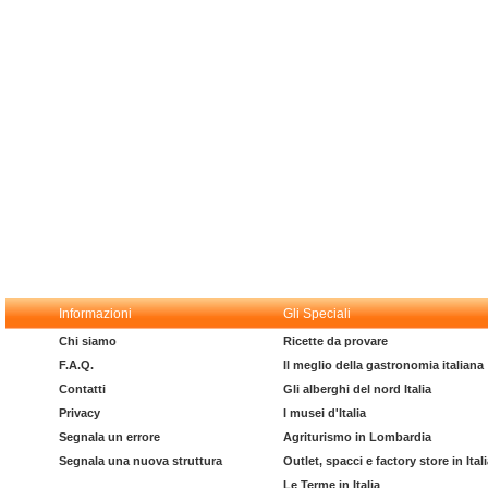
Informazioni
Gli Speciali
Chi siamo
Ricette da provare
F.A.Q.
Il meglio della gastronomia italiana
Contatti
Gli alberghi del nord Italia
Privacy
I musei d'Italia
Segnala un errore
Agriturismo in Lombardia
Segnala una nuova struttura
Outlet, spacci e factory store in Ital
Le Terme in Italia