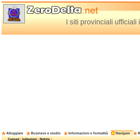
I siti provinciali ufficia
Alloggiare
Business e studio
Informazioni e formalità
Navigare
R
Comuni
|
Istituzioni
|
Notizie
|