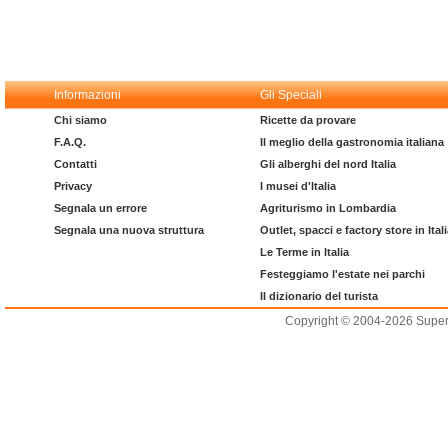
Informazioni
Gli Speciali
Chi siamo
Ricette da provare
F.A.Q.
Il meglio della gastronomia italiana
Contatti
Gli alberghi del nord Italia
Privacy
I musei d'Italia
Segnala un errore
Agriturismo in Lombardia
Segnala una nuova struttura
Outlet, spacci e factory store in Ital
Le Terme in Italia
Festeggiamo l'estate nei parchi
Il dizionario del turista
Copyright © 2004-2026 Supero L