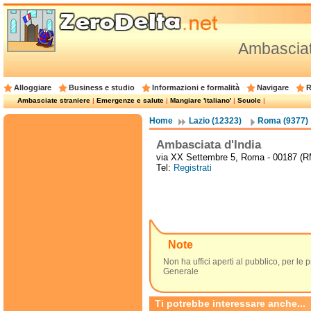
Ambasciat
Alloggiare
Business e studio
Informazioni e formalità
Navigare
R
Ambasciate straniere
|
Emergenze e salute
|
Mangiare 'italiano'
|
Scuole
|
Home
Lazio (12323)
Roma (9377)
Ambasciata d'India
via XX Settembre 5, Roma - 00187 (R
Tel:
Registrati
Note
Non ha uffici aperti al pubblico, per le 
Generale
Ti potrebbe interessare anche...