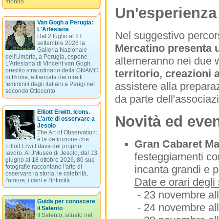
mondo.
Un'esperienza 
Van Gogh a Perugia:
L'Arlesiana
Nel suggestivo percor
Dal 2 luglio al 27
settembre 2026 la
Mercatino presenta u
Galleria Nazionale
dell'Umbria, a Perugia, espone
alterneranno nei due
L'Arlesiana di Vincent van Gogh,
prestito straordinario della GNAMC
territorio, creazioni 
di Roma, affiancata dai ritratti
assistere alla preparazi
femminili degli italiani a Parigi nel
secondo Ottocento.
da parte dell'associaz
Elliott Erwitt. Icons.
Novità ed even
L'arte di osservare a
Jesolo
The Art of Observation:
è la definizione che
Gran Cabaret M
Elliott Erwitt dava del proprio
lavoro. Al JMuseo di Jesolo, dal 13
festeggiamenti con
giugno al 18 ottobre 2026, 80 sue
incanta grandi e pi
fotografie raccontano l'arte di
osservare la storia, le celebrità,
Date e orari degli 
l'amore, i cani e l'intimità.
- 23 novembre all
Guida per conoscere
- 24 novembre all
il Salento
Il Salento, situato nel