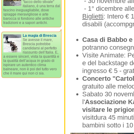
- 30 novembre all
"tacco dello stivale"
italiano, è una terra dal
- 1° dicembre alle
fascino ineguagliabile, dove
spiagge meravigliose e arte
Biglietti
: Intero € 
barocca si fondono alle antiche
disabili (accompgn
tradizioni e a sapori antichi.
La magia di Brescia
Casa di Babbo 
Se avesse il mare,
Brescia potrebbe
potranno consegna
candidarsi al perfetto
riassunto dell’Italia. E,
Visite Animate: Pe
a essere sinceri, vista la quantità e
la qualità dell’acqua in grado di
e del backstage de
ispirare un autentico clima
ingresso € 5 - grat
balneare, non è poi del tutto vero
che il mare qui non ci sia.
Concerto "Cartol
gratuito alle mel
Sabato 30 novemb
l'
Associazione K
visitare le prigio
visitdura 45 minuti
bambini sotto i 10