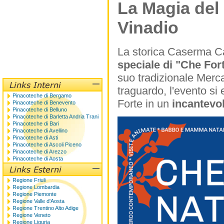
La Magia del 
Vinadio
La storica Caserma Ca
speciale di "Che For
suo tradizionale Merca
traguardo, l'evento s
Pinacoteche di Bergamo
Forte in un
incantevol
Pinacoteche di Benevento
Pinacoteche di Belluno
Pinacoteche di Barletta Andria Trani
Pinacoteche di Bari
Pinacoteche di Avellino
Pinacoteche di Asti
Pinacoteche di Ascoli Piceno
Pinacoteche di Arezzo
Pinacoteche di Aosta
Regione Friuli
Regione Lombardia
Regione Piemonte
Regione Valle d'Aosta
Regione Trentino Alto Adige
Regione Veneto
Regione Liguria