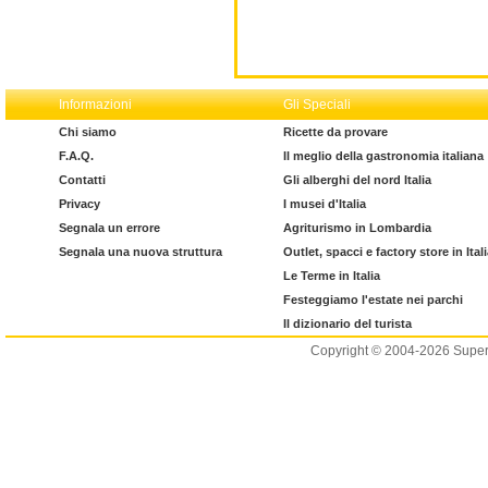
Informazioni
Gli Speciali
Chi siamo
Ricette da provare
F.A.Q.
Il meglio della gastronomia italiana
Contatti
Gli alberghi del nord Italia
Privacy
I musei d'Italia
Segnala un errore
Agriturismo in Lombardia
Segnala una nuova struttura
Outlet, spacci e factory store in Ital
Le Terme in Italia
Festeggiamo l'estate nei parchi
Il dizionario del turista
Copyright © 2004-2026 Supero L