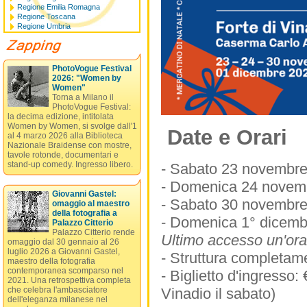
Regione Emilia Romagna
Regione Toscana
Regione Umbria
PhotoVogue Festival
2026: "Women by
Women"
Torna a Milano il
PhotoVogue Festival:
la decima edizione, intitolata
Women by Women, si svolge dall'1
Date e Orari
al 4 marzo 2026 alla Biblioteca
Nazionale Braidense con mostre,
tavole rotonde, documentari e
stand-up comedy. Ingresso libero.
- Sabato 23 novembre
- Domenica 24 novemb
Giovanni Gastel:
- Sabato 30 novembre
omaggio al maestro
della fotografia a
- Domenica 1° dicemb
Palazzo Citterio
Palazzo Citterio rende
Ultimo accesso un'ora 
omaggio dal 30 gennaio al 26
luglio 2026 a Giovanni Gastel,
- Struttura completame
maestro della fotografia
contemporanea scomparso nel
- Biglietto d'ingresso:
2021. Una retrospettiva completa
Vinadio il sabato)
che celebra l'ambasciatore
dell'eleganza milanese nel