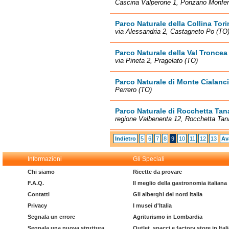
Cascina Valperone 1, Ponzano Monfer
Parco Naturale della Collina Tor
via Alessandria 2, Castagneto Po (TO
Parco Naturale della Val Troncea
via Pineta 2, Pragelato (TO)
Parco Naturale di Monte Cialanc
Perrero (TO)
Parco Naturale di Rocchetta Tan
regione Valbenenta 12, Rocchetta Tan
Indietro
5
6
7
8
9
10
11
12
13
Av
Informazioni
Gli Speciali
Chi siamo
Ricette da provare
F.A.Q.
Il meglio della gastronomia italiana
Contatti
Gli alberghi del nord Italia
Privacy
I musei d'Italia
Segnala un errore
Agriturismo in Lombardia
Segnala una nuova struttura
Outlet, spacci e factory store in Ital