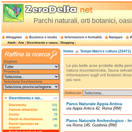
Parchi naturali, orti botanici, oasi
Alloggiare
Business e studio
Informazioni e formalità
Navigare
R
Adulti
|
Arte
|
Divertimento e natura
|
Shopping
|
Home
Tempo libero e cultura (25471)
Regione
Le più belle aree protette della pe
natura incontaminata, fauna selvatic
Provincia
informazioni sugli orti botanici dove 
più rare.
Seleziona Destinazione
Ordina per
Divertimento e nat...
Parco Naturale Appia Antica
Discoteche
531
via Appia Antica 42, Roma (RM)
Fattorie didattiche
465
Grotte
29
Parchi di divertimento
146
Parco Naturale Archeologico - In
Parchi faunistici ed
via Roma 145, Guidonia (RM)
50
acquari