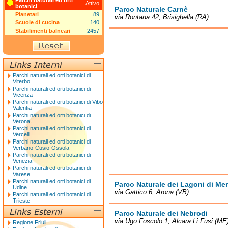
Parchi naturali ed orti
Attivo
botanici
Parco Naturale Carnè
Planetari
89
via Rontana 42, Brisighella (RA)
Scuole di cucina
140
Stabilimenti balneari
2457
Parchi naturali ed orti botanici di
Viterbo
Parchi naturali ed orti botanici di
Vicenza
Parchi naturali ed orti botanici di Vibo
Valentia
Parchi naturali ed orti botanici di
Verona
Parchi naturali ed orti botanici di
Vercelli
Parchi naturali ed orti botanici di
Verbano-Cusio-Ossola
Parchi naturali ed orti botanici di
Venezia
Parchi naturali ed orti botanici di
Varese
Parchi naturali ed orti botanici di
Parco Naturale dei Lagoni di Me
Udine
via Gattico 6, Arona (VB)
Parchi naturali ed orti botanici di
Trieste
Parco Naturale dei Nebrodi
via Ugo Foscolo 1, Alcara Li Fusi (ME
Regione Friuli