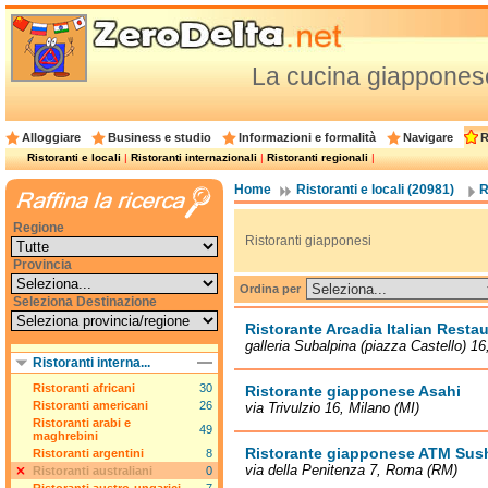
La cucina giapponese: 
Alloggiare
Business e studio
Informazioni e formalità
Navigare
R
Ristoranti e locali
|
Ristoranti internazionali
|
Ristoranti regionali
|
Home
Ristoranti e locali (20981)
R
Regione
Ristoranti giapponesi
Provincia
Ordina per
Seleziona Destinazione
Ristorante Arcadia Italian Resta
galleria Subalpina (piazza Castello) 16
Ristoranti interna...
Ristoranti africani
30
Ristorante giapponese Asahi
Ristoranti americani
26
via Trivulzio 16, Milano (MI)
Ristoranti arabi e
49
maghrebini
Ristorante giapponese ATM Sush
Ristoranti argentini
8
via della Penitenza 7, Roma (RM)
Ristoranti australiani
0