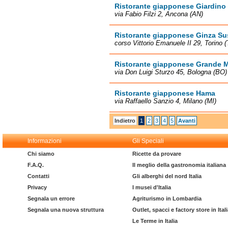
Ristorante giapponese Giardino
via Fabio Filzi 2, Ancona (AN)
Ristorante giapponese Ginza Su
corso Vittorio Emanuele II 29, Torino 
Ristorante giapponese Grande 
via Don Luigi Sturzo 45, Bologna (BO)
Ristorante giapponese Hama
via Raffaello Sanzio 4, Milano (MI)
Indietro
1
2
3
4
5
Avanti
Informazioni
Gli Speciali
Chi siamo
Ricette da provare
F.A.Q.
Il meglio della gastronomia italiana
Contatti
Gli alberghi del nord Italia
Privacy
I musei d'Italia
Segnala un errore
Agriturismo in Lombardia
Segnala una nuova struttura
Outlet, spacci e factory store in Ital
Le Terme in Italia