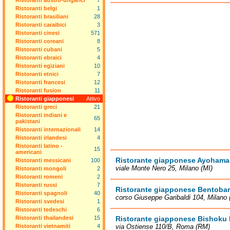
Ristoranti austro-ungarici
7
Ristoranti belgi
1
Ristoranti brasiliani
28
Ristoranti caraibici
3
Ristoranti cinesi
571
Ristoranti coreani
8
Ristoranti cubani
5
Ristoranti ebraici
4
Ristoranti egiziani
10
Ristoranti etnici
7
Ristoranti francesi
12
Ristoranti fusion
11
Ristoranti giapponesi
Attivo
Ristoranti greci
21
Ristoranti indiani e
65
pakistani
Ristoranti internazionali
14
Ristoranti irlandesi
4
Ristoranti latino -
15
americani
Ristorante giapponese Ayohama
Ristoranti messicani
100
viale Monte Nero 25, Milano (MI)
Ristoranti mongoli
2
Ristoranti romeni
2
Ristoranti russi
7
Ristorante giapponese Bentobar
Ristoranti spagnoli
40
corso Giuseppe Garibaldi 104, Milano 
Ristoranti svedesi
1
Ristoranti tedeschi
6
Ristoranti thailandesi
15
Ristorante giapponese Bishoku
Ristoranti vietnamiti
4
via Ostiense 110/B, Roma (RM)