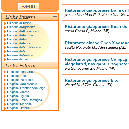
Ristorante giapponese Bolla di
piazza Don Mapelli 9, Sesto San Giov
Pizzerie di Torino
Ristorante giapponese Bushido 
Pizzerie di Agrigento
corso Como 6, Milano (MI)
Pizzerie di Alessandria
Pizzerie di Ancona
Pizzerie di Aosta
Ristorante cinese Chen Xiaoron
Pizzerie di Arezzo
spalto Rovereto 50, Alessandria (AL)
Pizzerie di Ascoli Piceno
Pizzerie di Asti
Pizzerie di Avellino
Ristorante giapponese Compagni
Pizzerie di Bari
viaggiatori, naviganti e sognator
via Sottocorno 27, Milano (MI)
Regione Lombardia
Regione Friuli
Regione Piemonte
Ristorante giapponese Eito
Regione Valle d'Aosta
via dei Neri 72/r, Firenze (FI)
Regione Trentino Alto Adige
Regione Veneto
Regione Liguria
Regione Emilia Romagna
Regione Toscana
Regione Umbria