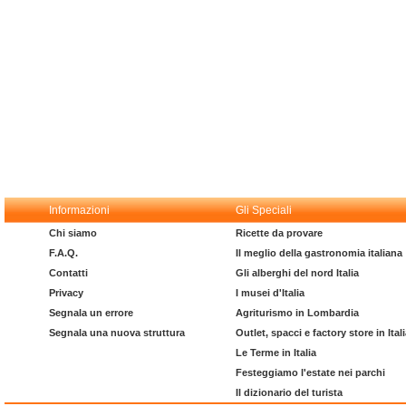
Informazioni
Gli Speciali
Chi siamo
Ricette da provare
F.A.Q.
Il meglio della gastronomia italiana
Contatti
Gli alberghi del nord Italia
Privacy
I musei d'Italia
Segnala un errore
Agriturismo in Lombardia
Segnala una nuova struttura
Outlet, spacci e factory store in Ital
Le Terme in Italia
Festeggiamo l'estate nei parchi
Il dizionario del turista