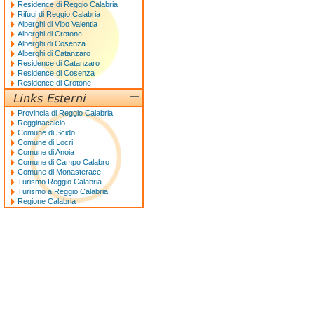
Residence di Reggio Calabria
Rifugi di Reggio Calabria
Alberghi di Vibo Valentia
Alberghi di Crotone
Alberghi di Cosenza
Alberghi di Catanzaro
Residence di Catanzaro
Residence di Cosenza
Residence di Crotone
Provincia di Reggio Calabria
Regginacalcio
Comune di Scido
Comune di Locri
Comune di Anoia
Comune di Campo Calabro
Comune di Monasterace
Turismo Reggio Calabria
Turismo a Reggio Calabria
Regione Calabria