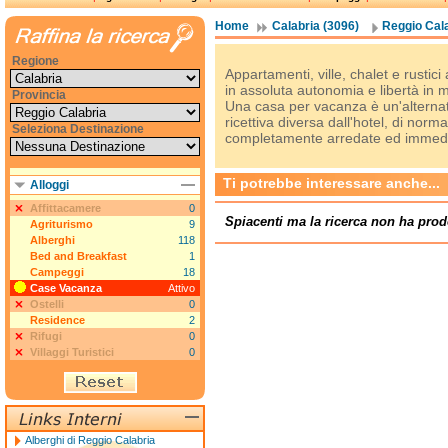
Home
Calabria (3096)
Reggio Cala
Regione
Appartamenti, ville, chalet e rustic
in assoluta autonomia e libertà in
Provincia
Una casa per vacanza è un'alternati
ricettiva diversa dall'hotel, di norm
Seleziona Destinazione
completamente arredate ed immedia
Ti potrebbe interessare anche...
Alloggi
Affittacamere
0
Spiacenti ma la ricerca non ha prod
Agriturismo
9
Alberghi
118
Bed and Breakfast
1
Campeggi
18
Case Vacanza
Attivo
Ostelli
0
Residence
2
Rifugi
0
Villaggi Turistici
0
Alberghi di Reggio Calabria