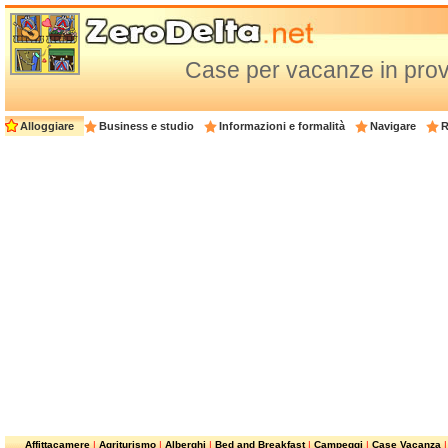
Case per vacanze in prov
Alloggiare
Business e studio
Informazioni e formalità
Navigare
R
Affittacamere
|
Agriturismo
|
Alberghi
|
Bed and Breakfast
|
Campeggi
|
Case Vacanza