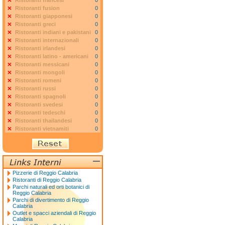
Ristoranti francesi
0
Ristoranti fusion
0
Ristoranti giapponesi
0
Ristoranti greci
0
Ristoranti indiani e pakistani
0
Ristoranti internazionali
0
Ristoranti irlandesi
0
Ristoranti latino - americani
0
Ristoranti messicani
0
Ristoranti mongoli
0
Ristoranti romeni
0
Ristoranti russi
0
Ristoranti spagnoli
0
Ristoranti svedesi
0
Ristoranti tedeschi
0
Ristoranti thailandesi
0
Ristoranti vietnamiti
0
Pizzerie di Reggio Calabria
Ristoranti di Reggio Calabria
Parchi naturali ed orti botanici di
Reggio Calabria
Parchi di divertimento di Reggio
Calabria
Outlet e spacci aziendali di Reggio
Calabria