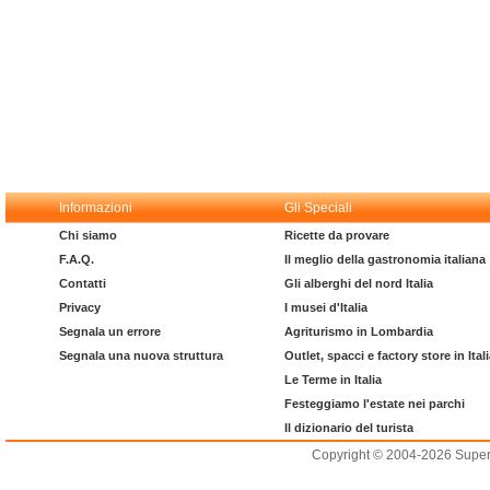
Informazioni
Gli Speciali
Chi siamo
Ricette da provare
F.A.Q.
Il meglio della gastronomia italiana
Contatti
Gli alberghi del nord Italia
Privacy
I musei d'Italia
Segnala un errore
Agriturismo in Lombardia
Segnala una nuova struttura
Outlet, spacci e factory store in Ital
Le Terme in Italia
Festeggiamo l'estate nei parchi
Il dizionario del turista
Copyright © 2004-2026 Supero L