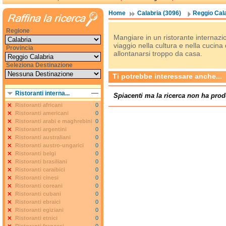
Home
Calabria (3096)
Reggio Cala
Regione
Mangiare in un ristorante internazion
viaggio nella cultura e nella cucina
Provincia
allontanarsi troppo da casa.
Seleziona Destinazione
Ti potrebbe interessare anche...
Ristoranti interna...
Spiacenti ma la ricerca non ha prod
Ristoranti africani
0
Ristoranti americani
0
Ristoranti arabi e maghrebini
0
Ristoranti argentini
0
Ristoranti australiani
0
Ristoranti austro-ungarici
0
Ristoranti belgi
0
Ristoranti brasiliani
0
Ristoranti caraibici
0
Ristoranti cinesi
0
Ristoranti coreani
0
Ristoranti cubani
0
Ristoranti ebraici
0
Ristoranti egiziani
0
Ristoranti etnici
0