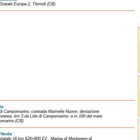
Statale Europa 2, Tèrmoli (CB)
do
di Campomarino, contrada Marinelle Nuove, deviazione
itoranea, km 3 da Lido di Campomarino, a m 100 dal mare
omarino (CB)
 Verde
statale 16 km 525+800 E2 , Marina di Montenero di