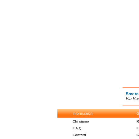
Smera
Via Va
Informazioni
G
Chi siamo
R
F.A.Q.
I
Contatti
G