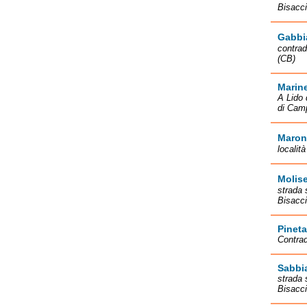
Bisacci
Gabbi
contrad
(CB)
Marine
A Lido 
di Cam
Maron
localit
Molis
strada 
Bisacci
Pineta
Contrad
Sabbi
strada 
Bisacci