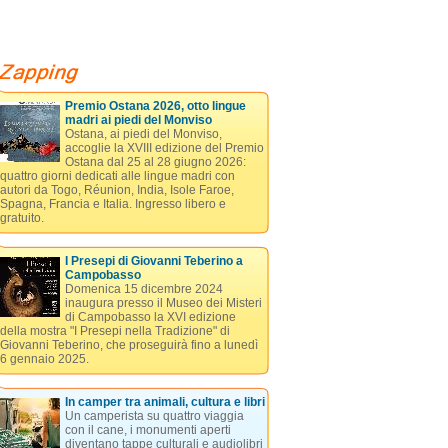
Premio Ostana 2026, otto lingue
madri ai piedi del Monviso
Ostana, ai piedi del Monviso,
accoglie la XVIII edizione del Premio
Ostana dal 25 al 28 giugno 2026:
quattro giorni dedicati alle lingue madri con
autori da Togo, Réunion, India, Isole Faroe,
Spagna, Francia e Italia. Ingresso libero e
gratuito.
I Presepi di Giovanni Teberino a
Campobasso
Domenica 15 dicembre 2024
inaugura presso il Museo dei Misteri
di Campobasso la XVI edizione
della mostra "I Presepi nella Tradizione" di
Giovanni Teberino, che proseguirà fino a lunedì
6 gennaio 2025.
In camper tra animali, cultura e libri
Un camperista su quattro viaggia
con il cane, i monumenti aperti
diventano tappe culturali e audiolibri