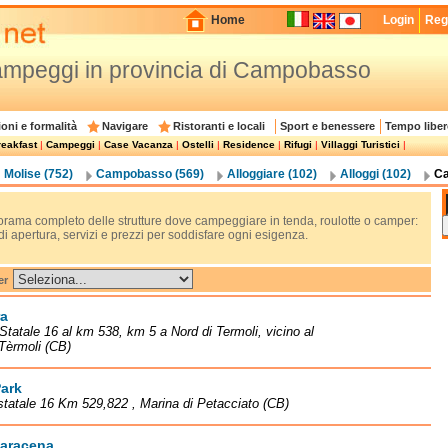
Home
Login
Regi
mpeggi in provincia di Campobasso
oni e formalità
Navigare
Ristoranti e locali
Sport e benessere
Tempo liber
eakfast
|
Campeggi
|
Case Vacanza
|
Ostelli
|
Residence
|
Rifugi
|
Villaggi Turistici
|
Molise (752)
Campobasso (569)
Alloggiare (102)
Alloggi (102)
Ca
rama completo delle strutture dove campeggiare in tenda, roulotte o camper:
di apertura, servizi e prezzi per soddisfare ogni esigenza.
er
ra
Statale 16 al km 538, km 5 a Nord di Termoli, vicino al
Tèrmoli (CB)
ark
statale 16 Km 529,822 , Marina di Petacciato (CB)
Saracena