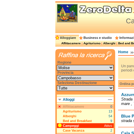
Ca
Alloggiare
Business e studio
Informazi
Affittacamere
|
Agriturismo
|
Alberghi
|
Bed and Br
Home
Regione
Un pano
periodi 
Provincia
Seleziona Destinazione
Ordina p
Azzur
Strada 
Alloggi
mare , 
Affittacamere
0
Agriturismo
13
Blue P
Alberghi
54
strada 
Bed and Breakfast
9
Campeggi
Attivo
Case Vacanza
2
Cala 