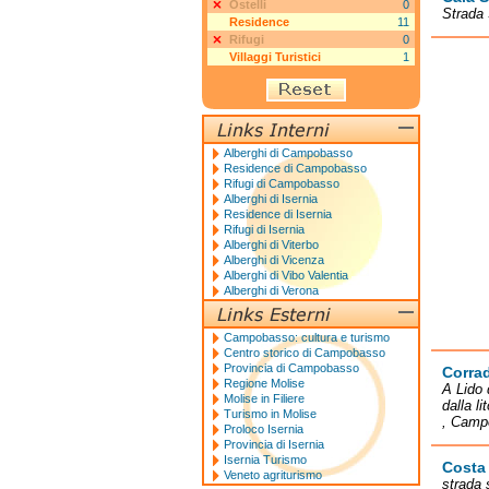
Ostelli
0
Strada 
Residence
11
Rifugi
0
Villaggi Turistici
1
Alberghi di Campobasso
Residence di Campobasso
Rifugi di Campobasso
Alberghi di Isernia
Residence di Isernia
Rifugi di Isernia
Alberghi di Viterbo
Alberghi di Vicenza
Alberghi di Vibo Valentia
Alberghi di Verona
Campobasso: cultura e turismo
Centro storico di Campobasso
Provincia di Campobasso
Corra
Regione Molise
A Lido 
Molise in Filiere
dalla l
Turismo in Molise
, Camp
Proloco Isernia
Provincia di Isernia
Isernia Turismo
Costa
Veneto agriturismo
strada 