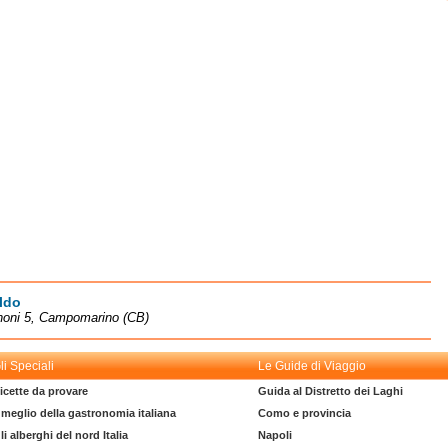
ldo
noni 5, Campomarino (CB)
li Speciali
Le Guide di Viaggio
icette da provare
Guida al Distretto dei Laghi
l meglio della gastronomia italiana
Como e provincia
li alberghi del nord Italia
Napoli