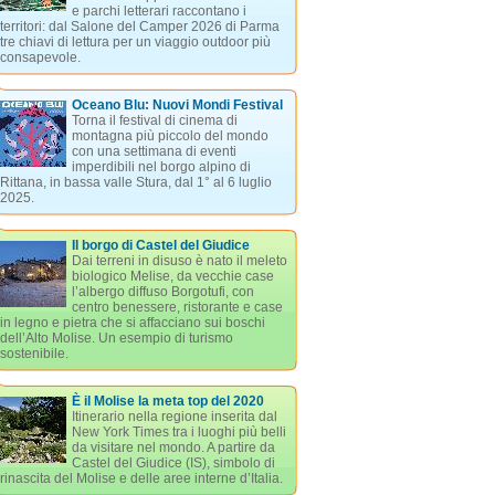
e parchi letterari raccontano i
territori: dal Salone del Camper 2026 di Parma
tre chiavi di lettura per un viaggio outdoor più
consapevole.
Oceano Blu: Nuovi Mondi Festival
Torna il festival di cinema di
montagna più piccolo del mondo
con una settimana di eventi
imperdibili nel borgo alpino di
Rittana, in bassa valle Stura, dal 1° al 6 luglio
2025.
Il borgo di Castel del Giudice
Dai terreni in disuso è nato il meleto
biologico Melise, da vecchie case
l’albergo diffuso Borgotufi, con
centro benessere, ristorante e case
in legno e pietra che si affacciano sui boschi
dell’Alto Molise. Un esempio di turismo
sostenibile.
È il Molise la meta top del 2020
Itinerario nella regione inserita dal
New York Times tra i luoghi più belli
da visitare nel mondo. A partire da
Castel del Giudice (IS), simbolo di
rinascita del Molise e delle aree interne d’Italia.