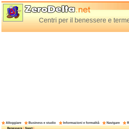
Centri per il benessere e ter
Alloggiare
Business e studio
Informazioni e formalità
Navigare
R
Benessere
|
Sport
|