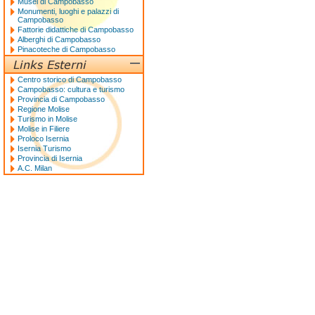
Musei di Campobasso
Monumenti, luoghi e palazzi di
Campobasso
Fattorie didattiche di Campobasso
Alberghi di Campobasso
Pinacoteche di Campobasso
Centro storico di Campobasso
Campobasso: cultura e turismo
Provincia di Campobasso
Regione Molise
Turismo in Molise
Molise in Filiere
Proloco Isernia
Isernia Turismo
Provincia di Isernia
A.C. Milan