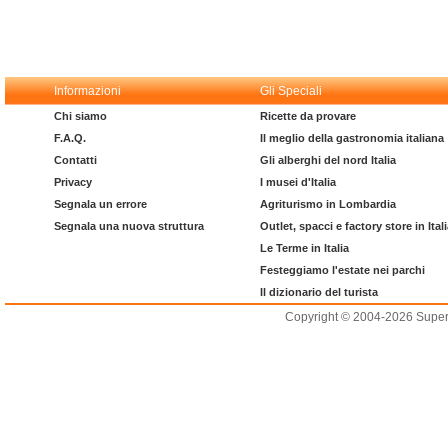
Informazioni
Gli Speciali
Chi siamo
Ricette da provare
F.A.Q.
Il meglio della gastronomia italiana
Contatti
Gli alberghi del nord Italia
Privacy
I musei d'Italia
Segnala un errore
Agriturismo in Lombardia
Segnala una nuova struttura
Outlet, spacci e factory store in Ital
Le Terme in Italia
Festeggiamo l'estate nei parchi
Il dizionario del turista
Copyright © 2004-2026 Supero L