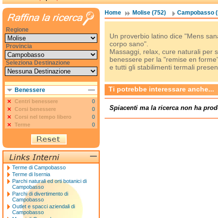
Home
Molise (752)
Campobasso (
Regione
Un proverbio latino dice "Mens san
corpo sano".
Provincia
Massaggi, relax, cure naturali per sta
benessere per la "remise en forme",
Seleziona Destinazione
e tutti gli stabilimenti termali present
Ti potrebbe interessare anche...
Benessere
Centri benessere
0
Spiacenti ma la ricerca non ha prod
Corsi benessere
0
Corsi nel tempo libero
0
Terme
0
Terme di Campobasso
Terme di Isernia
Parchi naturali ed orti botanici di
Campobasso
Parchi di divertimento di
Campobasso
Outlet e spacci aziendali di
Campobasso