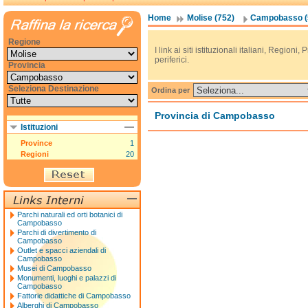
Home
Molise (752)
Campobasso (
Regione
I link ai siti istituzionali italiani, Regioni, 
periferici.
Provincia
Seleziona Destinazione
Ordina per
Provincia di Campobasso
Istituzioni
Province
1
Regioni
20
Parchi naturali ed orti botanici di
Campobasso
Parchi di divertimento di
Campobasso
Outlet e spacci aziendali di
Campobasso
Musei di Campobasso
Monumenti, luoghi e palazzi di
Campobasso
Fattorie didattiche di Campobasso
Alberghi di Campobasso