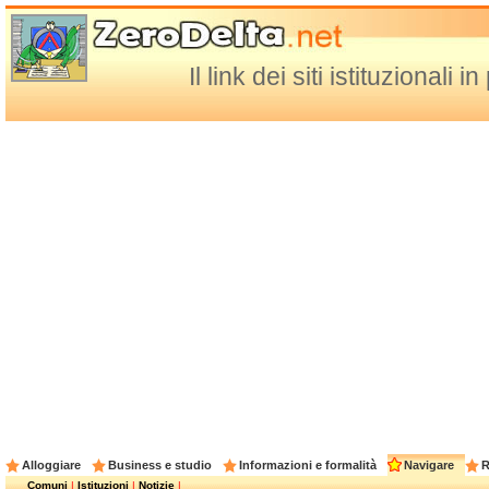
Il link dei siti istituzional
Alloggiare
Business e studio
Informazioni e formalità
Navigare
R
Comuni
|
Istituzioni
|
Notizie
|