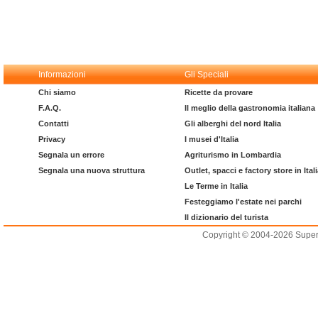
Informazioni
Gli Speciali
Chi siamo
Ricette da provare
F.A.Q.
Il meglio della gastronomia italiana
Contatti
Gli alberghi del nord Italia
Privacy
I musei d'Italia
Segnala un errore
Agriturismo in Lombardia
Segnala una nuova struttura
Outlet, spacci e factory store in Ital
Le Terme in Italia
Festeggiamo l'estate nei parchi
Il dizionario del turista
Copyright © 2004-2026 Supero L