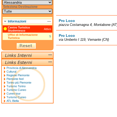
Seleziona Destinazione
Pro Loco
Informazioni
piazza Costamagna 4, Montabone (AT
Centro Turistico
Attivo
Studentesco
Uffici di Informazione
Pro Loco
5
Turistica
via Umberto I 119, Vernante (CN)
Provincia di Alessandria
Cultural
Regione Piemonte
Piemonte feel
Torino più Piemonte
Turismo Torino
Turismo Cuneo
Cuneo tour
Turismo Cuneo
ATL Biella