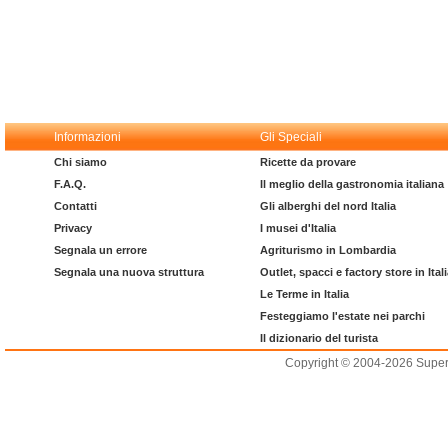
Informazioni
Gli Speciali
Chi siamo
Ricette da provare
F.A.Q.
Il meglio della gastronomia italiana
Contatti
Gli alberghi del nord Italia
Privacy
I musei d'Italia
Segnala un errore
Agriturismo in Lombardia
Segnala una nuova struttura
Outlet, spacci e factory store in Ital
Le Terme in Italia
Festeggiamo l'estate nei parchi
Il dizionario del turista
Copyright © 2004-2026 Supero L