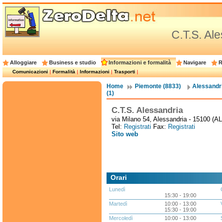
C.T.S. Al
Alloggiare
Business e studio
Informazioni e formalità
Navigare
R
Comunicazioni
|
Formalità
|
Informazioni
|
Trasporti
|
Home
Piemonte (8833)
Alessandri
(1)
C.T.S. Alessandria
via Milano 54, Alessandria - 15100 (AL
Tel:
Registrati
Fax:
Registrati
Sito web
Orari
Lunedì
15:30 - 19:00
Martedì
10:00 - 13:00
15:30 - 19:00
Mercoledì
10:00 - 13:00