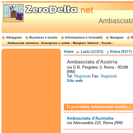
Ambasciata
Alloggiare
Business e studio
Informazioni e formalità
Navigare
R
Ambasciate straniere
|
Emergenze e salute
|
Mangiare 'italiano'
|
Scuole
|
Home
Lazio (12323)
Roma (9377)
Ambasciata d'Austria
via G.B. Pergolesi 3, Roma - 00198
(RM)
Tel:
Registrati
Fax:
Registrati
Sito web
Ti potrebbe interessare anche...
Ambasciata d'Australia
via Alessandria 215, Roma (RM)