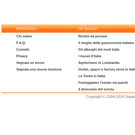
Informazioni
Gli Speciali
Chi siamo
Ricette da provare
F.A.Q.
Il meglio della gastronomia italiana
Contatti
Gli alberghi del nord Italia
Privacy
I musei d'Italia
Segnala un errore
Agriturismo in Lombardia
Segnala una nuova struttura
Outlet, spacci e factory store in Ital
Le Terme in Italia
Festeggiamo l'estate nei parchi
Il dizionario del turista
Copyright © 2004-2026 Supero L