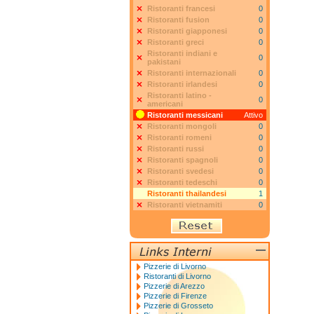
Ristoranti francesi
0
Ristoranti fusion
0
Ristoranti giapponesi
0
Ristoranti greci
0
Ristoranti indiani e
0
pakistani
Ristoranti internazionali
0
Ristoranti irlandesi
0
Ristoranti latino -
0
americani
Ristoranti messicani
Attivo
Ristoranti mongoli
0
Ristoranti romeni
0
Ristoranti russi
0
Ristoranti spagnoli
0
Ristoranti svedesi
0
Ristoranti tedeschi
0
Ristoranti thailandesi
1
Ristoranti vietnamiti
0
Pizzerie di Livorno
Ristoranti di Livorno
Pizzerie di Arezzo
Pizzerie di Firenze
Pizzerie di Grosseto