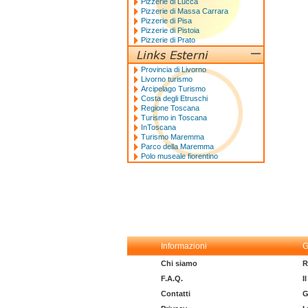
Pizzerie di Lucca
Pizzerie di Massa Carrara
Pizzerie di Pisa
Pizzerie di Pistoia
Pizzerie di Prato
Provincia di Livorno
Livorno turismo
Arcipelago Turismo
Costa degli Etruschi
Regione Toscana
Turismo in Toscana
InToscana
Turismo Maremma
Parco della Maremma
Polo museale fiorentino
Informazioni
G
Chi siamo
R
F.A.Q.
I
Contatti
G