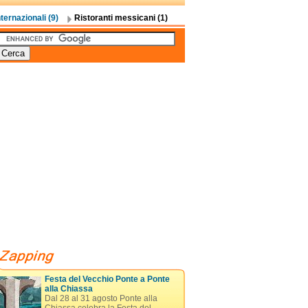
nternazionali (9)
Ristoranti messicani (1)
Festa del Vecchio Ponte a Ponte
alla Chiassa
Dal 28 al 31 agosto Ponte alla