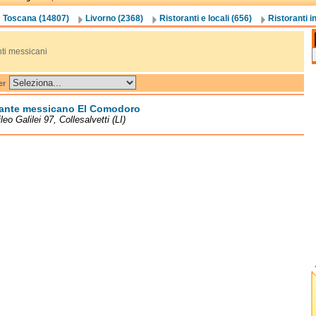
Toscana (14807)
Livorno (2368)
Ristoranti e locali (656)
Ristoranti i
nti messicani
er
rante messicano El Comodoro
leo Galilei 97, Collesalvetti (LI)