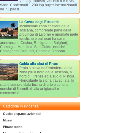
Vinitaly Tourism, vini NoLo e RAW
Wine. Confermati 1.200 top buyer internazionali
da 71 paesi.
La Costa degli Etruschi
Incantevole zona costiera della
Toscana, comprende parte della
provincia di Livorno e rinomate mete
turistiche e balneari fra cui si
annoverano Cecina, Rosignano, Bolgheri,
Campiglia Marittima, San Guido, nonchè
Castagneto Carducci, Cecina e Bibbona
Guida alla città di Prato
Prato si trova nell'entroterra della
zona più a nord della Toscana, a
nord di Firenze ed a sud di Pistoia.
Nonostante la storia travagliata, la
città è sempre stata fucina di arte e cultura,
nonchè di fiorenti attività artigianali e
commerciali.
Categorie in evidenza
Outlet e spacci aziendali
Musei
Pinacoteche