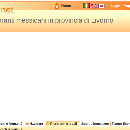
Home
Login
Regi
oranti messicani in provincia di Livorno
oni e formalità
Navigare
Ristoranti e locali
Sport e benessere
Tempo liber
ranti regionali
|