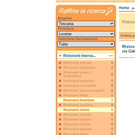
Home
Regione
Ristora
Provincia
Ordina p
Seleziona Destinazione
Risto
via Gali
Ristoranti interna...
Ristoranti africani
0
Ristoranti americani
0
Ristoranti arabi e
0
maghrebini
Ristoranti argentini
0
Ristoranti australiani
0
Ristoranti austro-ungarici
0
Ristoranti belgi
0
Ristoranti brasiliani
1
Ristoranti caraibici
0
Ristoranti cinesi
6
Ristoranti coreani
0
Ristoranti cubani
0
Ristoranti ebraici
0
Ristoranti egiziani
0
Ristoranti etnici
0