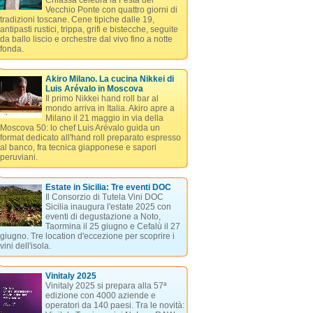
Chiassa celebra la Festa del
Vecchio Ponte con quattro giorni di
tradizioni toscane. Cene tipiche dalle 19,
antipasti rustici, trippa, grifi e bistecche, seguite
da ballo liscio e orchestre dal vivo fino a notte
fonda.
Akiro Milano. La cucina Nikkei di
Luis Arévalo in Moscova
Il primo Nikkei hand roll bar al
mondo arriva in Italia. Akiro apre a
Milano il 21 maggio in via della
Moscova 50: lo chef Luis Arévalo guida un
format dedicato all'hand roll preparato espresso
al banco, fra tecnica giapponese e sapori
peruviani.
Estate in Sicilia: Tre eventi DOC
Il Consorzio di Tutela Vini DOC
Sicilia inaugura l'estate 2025 con
eventi di degustazione a Noto,
Taormina il 25 giugno e Cefalù il 27
giugno. Tre location d'eccezione per scoprire i
vini dell'isola.
Vinitaly 2025
Vinitaly 2025 si prepara alla 57ª
edizione con 4000 aziende e
operatori da 140 paesi. Tra le novità: