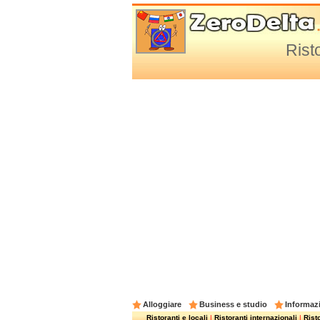
Rist
Alloggiare
Business e studio
Informazi
Ristoranti e locali
|
Ristoranti internazionali
|
Risto