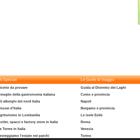
li Speciali
Le Guide di Viaggio
icette da provare
Guida al Distretto dei Laghi
l meglio della gastronomia italiana
Como e provincia
li alberghi del nord Italia
Napoli
 musei d'Italia
Bergamo e provincia
griturismo in Lombardia
Le isole Eolie
utlet, spacci e factory store in Italia
Roma
e Terme in Italia
Venezia
esteggiamo l'estate nei parchi
Torino