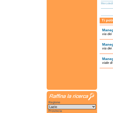
Mercoledì
Ti pot
Maneg
via dei
Maneg
via dei
Maneg
viale d
Regione
Provincia