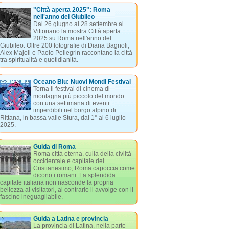
"Città aperta 2025": Roma
nell'anno del Giubileo
Dal 26 giugno al 28 settembre al
Vittoriano la mostra Città aperta
2025 su Roma nell'anno del
Giubileo. Oltre 200 fotografie di Diana Bagnoli,
Alex Majoli e Paolo Pellegrin raccontano la città
tra spiritualità e quotidianità.
Oceano Blu: Nuovi Mondi Festival
Torna il festival di cinema di
montagna più piccolo del mondo
con una settimana di eventi
imperdibili nel borgo alpino di
Rittana, in bassa valle Stura, dal 1° al 6 luglio
2025.
Guida di Roma
Roma città eterna, culla della civiltà
occidentale e capitale del
Cristianesimo, Roma capoccia come
dicono i romani. La splendida
capitale italiana non nasconde la propria
bellezza ai visitatori, al contrario li avvolge con il
fascino ineguagliabile.
Guida a Latina e provincia
La provincia di Latina, nella parte