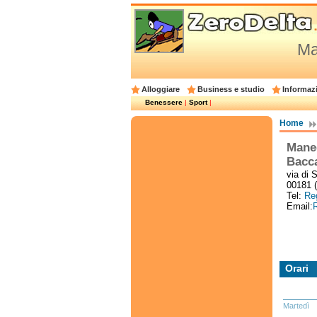
Ma
Alloggiare
Business e studio
Informazi
Benessere
|
Sport
|
Home
Maneg
Bacc
via di 
00181 
Tel:
Reg
Email:
R
Orari
Martedì