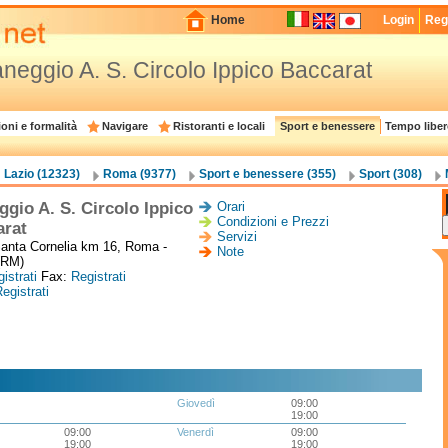
Home
Login
Regi
neggio A. S. Circolo Ippico Baccarat
oni e formalità
Navigare
Ristoranti e locali
Sport e benessere
Tempo liber
Lazio (12323)
Roma (9377)
Sport e benessere (355)
Sport (308)
gio A. S. Circolo Ippico
Orari
Condizioni e Prezzi
arat
Servizi
Santa Cornelia km 16, Roma -
Note
(RM)
istrati
Fax:
Registrati
egistrati
Giovedì
09:00
19:00
09:00
Venerdì
09:00
19:00
19:00