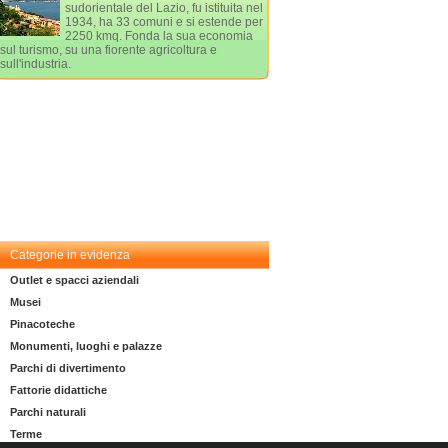
sudorientale del Lazio, fu istituita nel
1934, ha 33 comuni e si estende per
2250 kmq. Fonda la sua economia
sul turismo, su una fiorente agricoltura e
sull'industria.
Categorie in evidenza
Outlet e spacci aziendali
Musei
Pinacoteche
Monumenti, luoghi e palazze
Parchi di divertimento
Fattorie didattiche
Parchi naturali
Terme