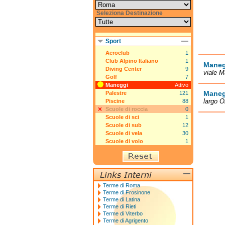
Seleziona Destinazione
Sport
Aeroclub
1
Club Alpino Italiano
1
Manegg
Diving Center
9
viale M
Golf
7
Maneggi
Attivo
Manegg
Palestre
121
largo O
Piscine
88
Scuole di roccia
0
Scuole di sci
1
Scuole di sub
12
Scuole di vela
30
Scuole di volo
1
Terme di Roma
Terme di Frosinone
Terme di Latina
Terme di Rieti
Terme di Viterbo
Terme di Agrigento