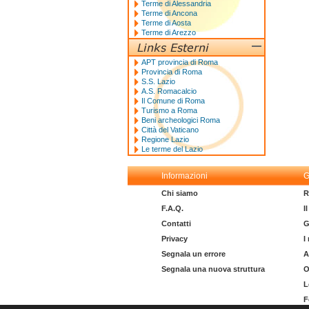
Terme di Alessandria
Terme di Ancona
Terme di Aosta
Terme di Arezzo
APT provincia di Roma
Provincia di Roma
S.S. Lazio
A.S. Romacalcio
Il Comune di Roma
Turismo a Roma
Beni archeologici Roma
Città del Vaticano
Regione Lazio
Le terme del Lazio
Informazioni
G
Chi siamo
R
F.A.Q.
I
Contatti
G
Privacy
I
Segnala un errore
A
Segnala una nuova struttura
O
L
F