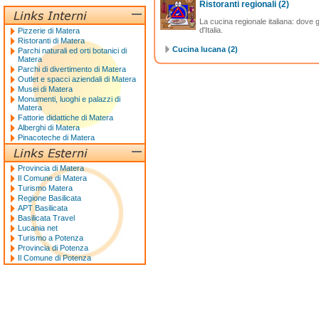
Ristoranti regionali
(2)
La cucina regionale italiana: dove g
d'Italia.
Pizzerie di Matera
Ristoranti di Matera
Cucina lucana (2)
Parchi naturali ed orti botanici di
Matera
Parchi di divertimento di Matera
Outlet e spacci aziendali di Matera
Musei di Matera
Monumenti, luoghi e palazzi di
Matera
Fattorie didattiche di Matera
Alberghi di Matera
Pinacoteche di Matera
Provincia di Matera
Il Comune di Matera
Turismo Matera
Regione Basilicata
APT Basilicata
Basilicata Travel
Lucania net
Turismo a Potenza
Provincia di Potenza
Il Comune di Potenza