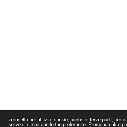
zerodelta.net utilizza cookie, anche di terze parti, per ana
servizi in linea con le tue preferenze. Premendo ok o pr