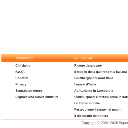
Informazioni
Gli Speciali
Chi siamo
Ricette da provare
F.A.Q.
Il meglio della gastronomia italiana
Contatti
Gli alberghi del nord Italia
Privacy
I musei d'Italia
Segnala un errore
Agriturismo in Lombardia
Segnala una nuova struttura
Outlet, spacci e factory store in Ital
Le Terme in Italia
Festeggiamo l'estate nei parchi
Il dizionario del turista
Copyright © 2004-2026 Supero L