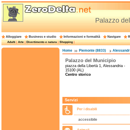
Palazzo del
Alloggiare
Business e studio
Informazioni e formalità
Navigare
R
Adulti
|
Arte
|
Divertimento e natura
|
Shopping
|
Home
Piemonte (8833)
Alessandri
Palazzo del Municipio
piazza della Libertà 1, Alessandria -
15100 (AL)
Centro storico
Servizi
Per i disabili
accessibile