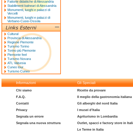
Fattorie didattiche di Alessandria
Stabilimenti balneari di Alessandria
Monumenti, luoghi e palazzi di
Vercelli
Monumenti, luoghi e palazzi di
Verbano-Cusio-Ossola
Cultural
Provincia di Alessandria
Regione Piemonte
Turismo Torino
Torino più Piemonte
Piemonte feel
Turismo Novara
ATL Valsesia
Cuneo tour
Turismo Cuneo
Informazioni
Gli Speciali
Chi siamo
Ricette da provare
F.A.Q.
Il meglio della gastronomia italiana
Contatti
Gli alberghi del nord Italia
Privacy
I musei d'Italia
Segnala un errore
Agriturismo in Lombardia
Segnala una nuova struttura
Outlet, spacci e factory store in Ital
Le Terme in Italia