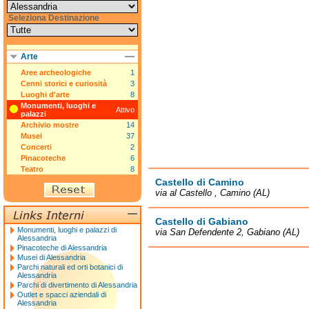
Seleziona Destinazione
Arte
Aree archeologiche
1
Cenni storici e curiosità
3
Luoghi d'arte
8
Monumenti, luoghi e
Attivo
palazzi
Archivio mostre
14
Musei
37
Concerti
2
Pinacoteche
6
Teatro
8
Castello di Camino
via al Castello , Camino (AL)
Castello di Gabiano
Monumenti, luoghi e palazzi di
via San Defendente 2, Gabiano (AL)
Alessandria
Pinacoteche di Alessandria
Musei di Alessandria
Parchi naturali ed orti botanici di
Alessandria
Parchi di divertimento di Alessandria
Outlet e spacci aziendali di
Alessandria