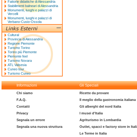
Fattorie didattiche di Alessandria
Stabilimenti balneari di Alessandria
Monumenti, luoghi e palazzi di
Vercelli
Monumenti, luoghi e palazzi di
Verbano-Cusio-Ossola
Cultural
Provincia di Alessandria
Regione Piemonte
Turismo Torino
Torino più Piemonte
Piemonte feel
Turismo Novara
ATL Valsesia
Cuneo tour
Turismo Cuneo
Informazioni
Gli Speciali
Chi siamo
Ricette da provare
F.A.Q.
Il meglio della gastronomia italiana
Contatti
Gli alberghi del nord Italia
Privacy
I musei d'Italia
Segnala un errore
Agriturismo in Lombardia
Segnala una nuova struttura
Outlet, spacci e factory store in Ital
Le Terme in Italia