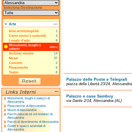
Seleziona Destinazione
Arte
Aree archeologiche
1
Cenni storici e curiosità
3
Luoghi d'arte
8
Monumenti, luoghi e
Attivo
palazzi
Archivio mostre
14
Musei
37
Concerti
2
Pinacoteche
6
Teatro
8
Palazzo delle Poste e Telegrafi
piazza della Libertà 23/24, Alessandri
Palazzo e case Sambuy
Monumenti, luoghi e palazzi di
via Dante 2/14, Alessandria (AL)
Alessandria
Pinacoteche di Alessandria
Musei di Alessandria
Parchi naturali ed orti botanici di
Alessandria
Parchi di divertimento di Alessandria
Outlet e spacci aziendali di
Alessandria