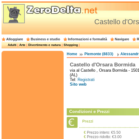
Castello d'Or
Alloggiare
Business e studio
Informazioni e formalità
Navigare
R
Adulti
|
Arte
|
Divertimento e natura
|
Shopping
|
Home
Piemonte (8833)
Alessandri
Castello d'Orsara Bormida
via al Castello , Orsara Bormida - 150
(AL)
Tel:
Registrati
Sito web
Condizioni e Prezzi
Prezzi
€
Prezzo intero: €5.50
€
Prezzo ridotto: €3.00