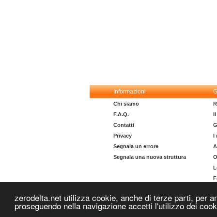
Informazioni
G
Chi siamo
R
F.A.Q.
I
Contatti
G
Privacy
I
Segnala un errore
A
Segnala una nuova struttura
O
L
F
I
zerodelta.net utilizza cookie, anche di terze parti, per a
proseguendo nella navigazione accetti l'utilizzo dei coo