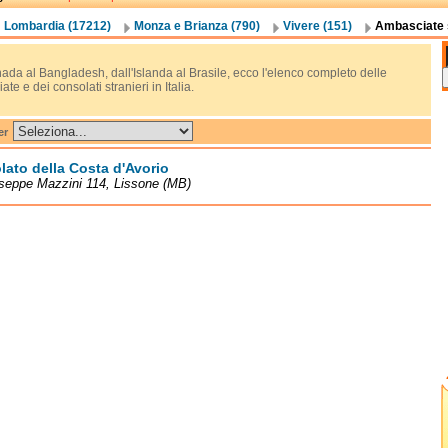
Lombardia (17212)
Monza e Brianza (790)
Vivere (151)
Ambasciate s
ada al Bangladesh, dall'Islanda al Brasile, ecco l'elenco completo delle
te e dei consolati stranieri in Italia.
er
ato della Costa d'Avorio
seppe Mazzini 114, Lissone (MB)