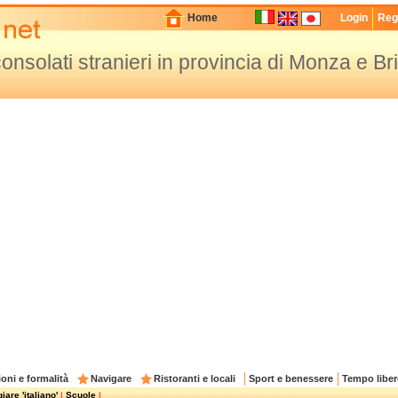
Home
Login
Regi
nsolati stranieri in provincia di Monza e Br
oni e formalità
Navigare
Ristoranti e locali
Sport e benessere
Tempo liber
are 'italiano'
|
Scuole
|