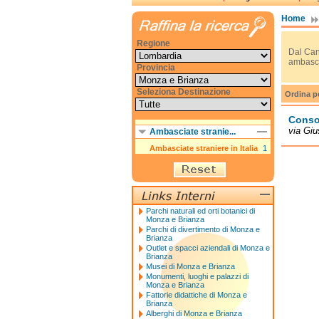
Home
Regione
Dal Can
ambascia
Provincia
Seleziona Destinazione
Ordina p
Consol
via Giu
Ambasciate stranie...
Ambasciate straniere in Italia
1
Parchi naturali ed orti botanici di
Monza e Brianza
Parchi di divertimento di Monza e
Brianza
Outlet e spacci aziendali di Monza e
Brianza
Musei di Monza e Brianza
Monumenti, luoghi e palazzi di
Monza e Brianza
Fattorie didattiche di Monza e
Brianza
Alberghi di Monza e Brianza