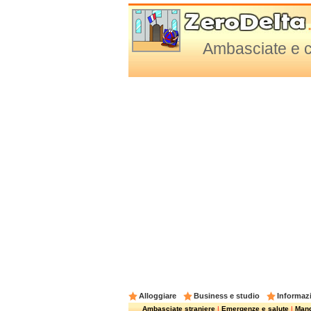
Ambasciate e co
Alloggiare
Business e studio
Informazi
Ambasciate straniere
|
Emergenze e salute
|
Mangi