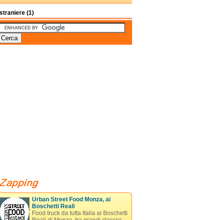
traniere (1)
Urban Street Food Monza, ai
Boschetti Reali
Food truck da tutta Italia ai Boschetti