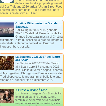
Reali di Monza, tra grandi classici
dello street food e proposte gourmet:
dal 5 al 7 giugno 2026 arriva l'Urban Street Food
Festival, ogni sera dalle 18 e a ingresso libero,
con musica dal vivo e DJ set.
Cristina Mittermeier. La Grande
Saggezza
Dal 14 luglio 2026 al 10 gennaio
2027 il Castello di Brescia ospita La
Grande Saggezza, mostra di Cristina
Mittermeier: oltre 80 scatti della grande fotografa
naturalista, anteprima del festival Orizzonti.
Ingresso libero per tutti.
La Stagione 2026/2027 del Teatro
alla Scala
La Stagione 2026/2027 del Teatro
alla Scala apre il 7 dicembre 2026
con l'Otello di Verdi e segna l'esordio
di Myung-Whun Chung come Direttore musicale.
Tredici opere, sette programmi di balletto e una
stagione di concerti, fino a dicembre 2027.
A Brescia, il vino è rosa
Un itinerario targato Visit Brescia tra
le migliori cantine a conduzione
femminile nei terroir della provincia;
un percorso tra degustazioni, visite