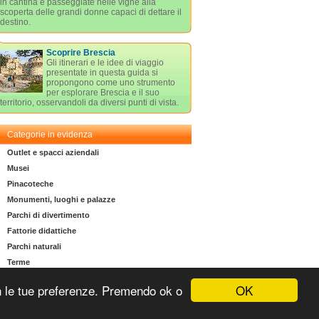
in cantina e passeggiate nelle vigne alla
scoperta delle grandi donne capaci di dettare il
destino.
Scoprire Brescia
Gli itinerari e le idee di viaggio
presentate in questa guida si
propongono come uno strumento
per esplorare Brescia e il suo
territorio, osservandoli da diversi punti di vista.
Categorie in evidenza
Outlet e spacci aziendali
Musei
Pinacoteche
Monumenti, luoghi e palazze
Parchi di divertimento
Fattorie didattiche
Parchi naturali
Terme
OK
 con le tue preferenze. Premendo ok o