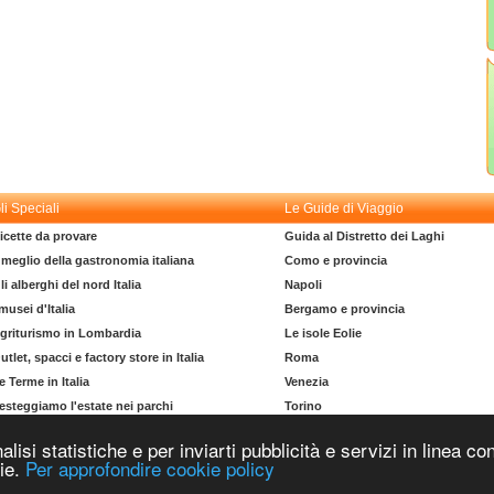
li Speciali
Le Guide di Viaggio
icette da provare
Guida al Distretto dei Laghi
l meglio della gastronomia italiana
Como e provincia
li alberghi del nord Italia
Napoli
 musei d'Italia
Bergamo e provincia
griturismo in Lombardia
Le isole Eolie
utlet, spacci e factory store in Italia
Roma
e Terme in Italia
Venezia
esteggiamo l'estate nei parchi
Torino
l dizionario del turista
La costa degli Etruschi
nalisi statistiche e per inviarti pubblicità e servizi in linea
Copyright © 2004-2026 Supero Ltd, Malta MT 2105-2906 Tutti i diritti riservati.
kie.
Per approfondire cookie policy