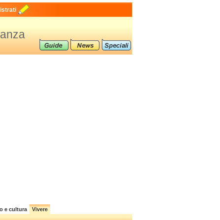
strati
ianza
o e cultura
Vivere