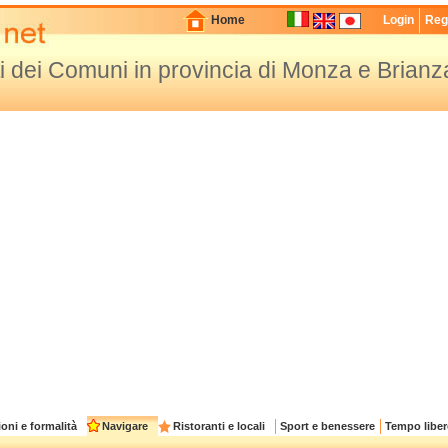
Home
Login
Regi
siti dei Comuni in provincia di Monza e Brianz
oni e formalità
Navigare
Ristoranti e locali
Sport e benessere
Tempo liber