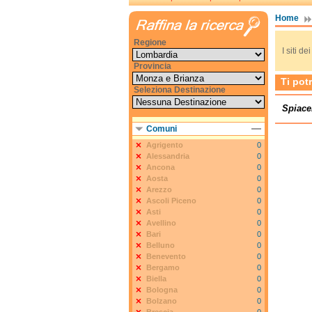
Home
Regione
I siti d
Provincia
Ti pot
Seleziona Destinazione
Spiace
Comuni
Agrigento
0
Alessandria
0
Ancona
0
Aosta
0
Arezzo
0
Ascoli Piceno
0
Asti
0
Avellino
0
Bari
0
Belluno
0
Benevento
0
Bergamo
0
Biella
0
Bologna
0
Bolzano
0