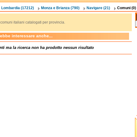
Lombardia (17212)
Monza e Brianza (790)
Navigare (21)
Comuni (0)
ei comuni italiani catalogati per provincia.
rebbe interessare anche...
nti ma la ricerca non ha prodotto nessun risultato