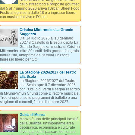
Reali di Monza, tra grandi classici
dello street food e proposte gourmet:
dal 5 al 7 giugno 2026 arriva l'Urban Street Food
Festival, ogni sera dalle 18 e a ingresso libero,
con musica dal vivo e DJ set.
Cristina Mittermeier. La Grande
Saggezza
Dal 14 luglio 2026 al 10 gennaio
2027 il Castello di Brescia ospita La
Grande Saggezza, mostra di Cristina
Mittermeier: oltre 80 scatti della grande fotografa
naturalista, anteprima del festival Orizzonti.
Ingresso libero per tutti.
La Stagione 2026/2027 del Teatro
alla Scala
La Stagione 2026/2027 del Teatro
alla Scala apre il 7 dicembre 2026
con l'Otello di Verdi e segna l'esordio
di Myung-Whun Chung come Direttore musicale.
Tredici opere, sette programmi di balletto e una
stagione di concerti, fino a dicembre 2027.
Guida di Monza
Monza è una delle principali località
della Brianza, un'importante area
geografica, economica e culturale
diventata con il passare del tempo