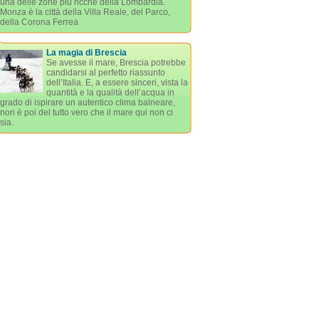
una delle zone più ricche della Lombardia.
Monza è la città della Villa Reale, del Parco,
della Corona Ferrea
La magia di Brescia
Se avesse il mare, Brescia potrebbe
candidarsi al perfetto riassunto
dell’Italia. E, a essere sinceri, vista la
quantità e la qualità dell’acqua in
grado di ispirare un autentico clima balneare,
non è poi del tutto vero che il mare qui non ci
sia.