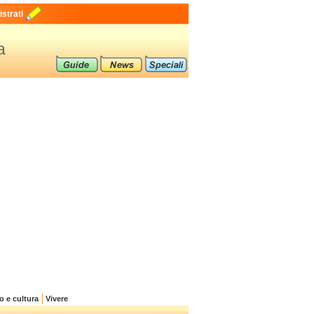
strati
a
o e cultura
Vivere