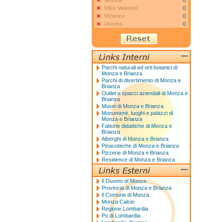
Verona
0
Vibo Valentia
0
Vicenza
0
Viterbo
0
Parchi naturali ed orti botanici di
Monza e Brianza
Parchi di divertimento di Monza e
Brianza
Outlet e spacci aziendali di Monza e
Brianza
Musei di Monza e Brianza
Monumenti, luoghi e palazzi di
Monza e Brianza
Fattorie didattiche di Monza e
Brianza
Alberghi di Monza e Brianza
Pinacoteche di Monza e Brianza
Pizzerie di Monza e Brianza
Residence di Monza e Brianza
Il Duomo di Monza
Provincia di Monza e Brianza
Il Comune di Monza
Monza Calcio
Regione Lombardia
Po di Lombardia