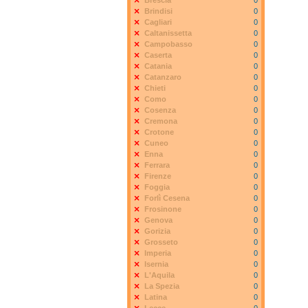
Brescia
0
Brindisi
0
Cagliari
0
Caltanissetta
0
Campobasso
0
Caserta
0
Catania
0
Catanzaro
0
Chieti
0
Como
0
Cosenza
0
Cremona
0
Crotone
0
Cuneo
0
Enna
0
Ferrara
0
Firenze
0
Foggia
0
Forlì Cesena
0
Frosinone
0
Genova
0
Gorizia
0
Grosseto
0
Imperia
0
Isernia
0
L'Aquila
0
La Spezia
0
Latina
0