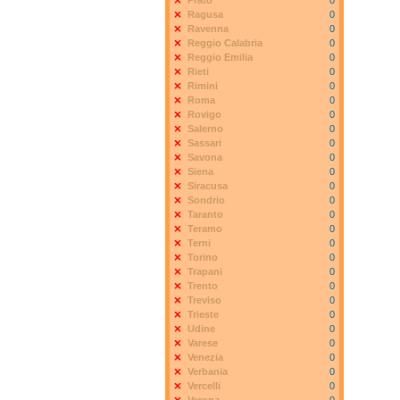
Prato
0
Ragusa
0
Ravenna
0
Reggio Calabria
0
Reggio Emilia
0
Rieti
0
Rimini
0
Roma
0
Rovigo
0
Salerno
0
Sassari
0
Savona
0
Siena
0
Siracusa
0
Sondrio
0
Taranto
0
Teramo
0
Terni
0
Torino
0
Trapani
0
Trento
0
Treviso
0
Trieste
0
Udine
0
Varese
0
Venezia
0
Verbania
0
Vercelli
0