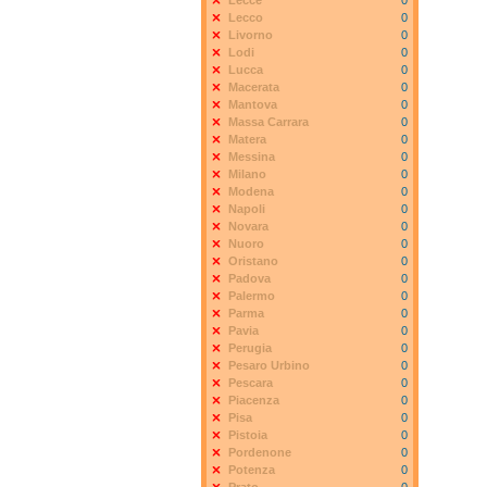
Lecce
0
Lecco
0
Livorno
0
Lodi
0
Lucca
0
Macerata
0
Mantova
0
Massa Carrara
0
Matera
0
Messina
0
Milano
0
Modena
0
Napoli
0
Novara
0
Nuoro
0
Oristano
0
Padova
0
Palermo
0
Parma
0
Pavia
0
Perugia
0
Pesaro Urbino
0
Pescara
0
Piacenza
0
Pisa
0
Pistoia
0
Pordenone
0
Potenza
0