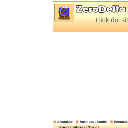
I link dei 
Alloggiare
Business e studio
Informazi
Comuni
|
Istituzioni
|
Notizie
|