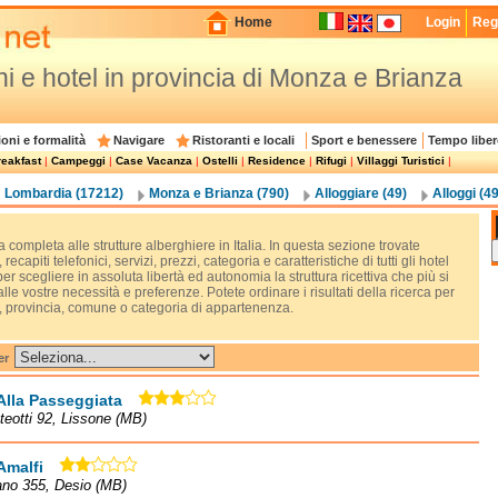
Home
Login
Regi
i e hotel in provincia di Monza e Brianza
oni e formalità
Navigare
Ristoranti e locali
Sport e benessere
Tempo liber
eakfast
|
Campeggi
|
Case Vacanza
|
Ostelli
|
Residence
|
Rifugi
|
Villaggi Turistici
|
Lombardia (17212)
Monza e Brianza (790)
Alloggiare (49)
Alloggi (49
 completa alle strutture alberghiere in Italia. In questa sezione trovate
, recapiti telefonici, servizi, prezzi, categoria e caratteristiche di tutti gli hotel
 per scegliere in assoluta libertà ed autonomia la struttura ricettiva che più si
lle vostre necessità e preferenze. Potete ordinare i risultati della ricerca per
, provincia, comune o categoria di appartenenza.
er
Alla Passeggiata
teotti 92, Lissone (MB)
Amalfi
ano 355, Desio (MB)