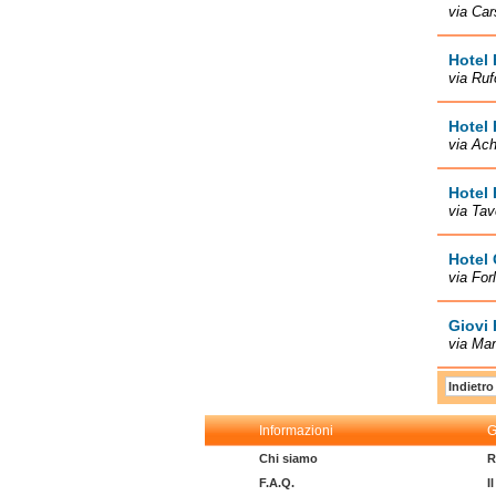
via Car
Hotel 
via Ruf
Hotel 
via Ach
Hotel 
via Tav
Hotel 
via For
Giovi 
via Ma
Indietro
Informazioni
G
Chi siamo
R
F.A.Q.
I