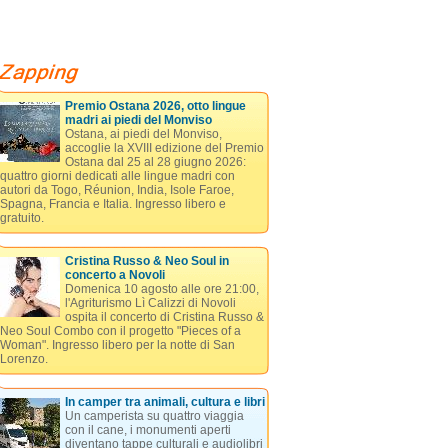
Premio Ostana 2026, otto lingue
madri ai piedi del Monviso
Ostana, ai piedi del Monviso,
accoglie la XVIII edizione del Premio
Ostana dal 25 al 28 giugno 2026:
quattro giorni dedicati alle lingue madri con
autori da Togo, Réunion, India, Isole Faroe,
Spagna, Francia e Italia. Ingresso libero e
gratuito.
Cristina Russo & Neo Soul in
concerto a Novoli
Domenica 10 agosto alle ore 21:00,
l'Agriturismo Lì Calizzi di Novoli
ospita il concerto di Cristina Russo &
Neo Soul Combo con il progetto "Pieces of a
Woman". Ingresso libero per la notte di San
Lorenzo.
In camper tra animali, cultura e libri
Un camperista su quattro viaggia
con il cane, i monumenti aperti
diventano tappe culturali e audiolibri