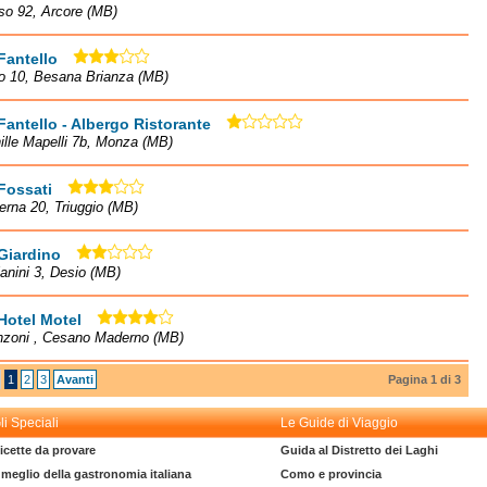
so 92, Arcore (MB)
Fantello
o 10, Besana Brianza (MB)
Fantello - Albergo Ristorante
ille Mapelli 7b, Monza (MB)
Fossati
erna 20, Triuggio (MB)
Giardino
lanini 3, Desio (MB)
Hotel Motel
nzoni , Cesano Maderno (MB)
1
2
3
Avanti
Pagina 1 di 3
li Speciali
Le Guide di Viaggio
icette da provare
Guida al Distretto dei Laghi
l meglio della gastronomia italiana
Como e provincia