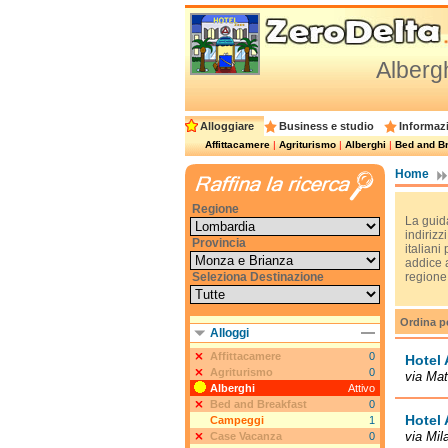
Albergh
Alloggiare
Business e studio
Informazi
Affittacamere
|
Agriturismo
|
Alberghi
|
Bed and Br
Home
Regione
La guida
indirizzi
Provincia
italiani
addice a
Seleziona Destinazione
regione
Ordina p
Alloggi
Affittacamere
0
Hotel 
Agriturismo
0
via Mat
Alberghi
Attivo
Bed and Breakfast
0
Hotel 
Campeggi
1
via Mil
Case Vacanza
0