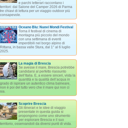
e parchi letterari raccontano i
territori: dal Salone del Camper 2026 di Parma
tre chiavi di lettura per un viaggio outdoor più
consapevole.
Oceano Blu: Nuovi Mondi Festival
Torna il festival di cinema di
montagna più piccolo del mondo
con una settimana di eventi
imperdibili nel borgo alpino di
Rittana, in bassa valle Stura, dal 1° al 6 luglio
2025.
La magia di Brescia
Se avesse il mare, Brescia potrebbe
candidarsi al perfetto riassunto
dell’Italia. E, a essere sinceri, vista la
quantità e la qualità dell’acqua in
grado di ispirare un autentico clima balneare,
non è poi del tutto vero che il mare qui non ci
sia.
Scoprire Brescia
Gli itinerari e le idee di viaggio
presentate in questa guida si
propongono come uno strumento
per esplorare Brescia e il suo
territorio, osservandoli da diversi punti di vista.