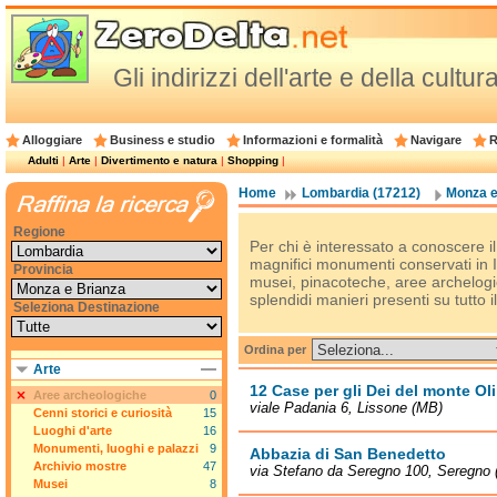
Gli indirizzi dell'arte e della cult
Alloggiare
Business e studio
Informazioni e formalità
Navigare
R
Adulti
|
Arte
|
Divertimento e natura
|
Shopping
|
Home
Lombardia (17212)
Monza e
Regione
Per chi è interessato a conoscere il 
magnifici monumenti conservati in Ita
Provincia
musei, pinacoteche, aree archelogich
splendidi manieri presenti su tutto il 
Seleziona Destinazione
Ordina per
Arte
12 Case per gli Dei del monte O
Aree archeologiche
0
viale Padania 6, Lissone (MB)
Cenni storici e curiosità
15
Luoghi d'arte
16
Monumenti, luoghi e palazzi
9
Abbazia di San Benedetto
Archivio mostre
47
via Stefano da Seregno 100, Seregno
Musei
8