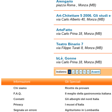
Arengario
piazza Roma , Monza (MB)
Art-Chitettare 5 2006. Gli studi e g
via Carlo Alberto 40, Monza (MB)
ArteFatto
via Carlo Prina 18, Monza (MB)
Teatro Binario 7
via Filippo Turati 8, Monza (MB)
bLè. Gonne
via Carlo Prina 18, Monza (MB)
Indietro
1
2
3
4
5
6
Avanti
Informazioni
Gli Speciali
Chi siamo
Ricette da provare
F.A.Q.
Il meglio della gastronomia italiana
Contatti
Gli alberghi del nord Italia
Privacy
I musei d'Italia
Segnala un errore
Agriturismo in Lombardia