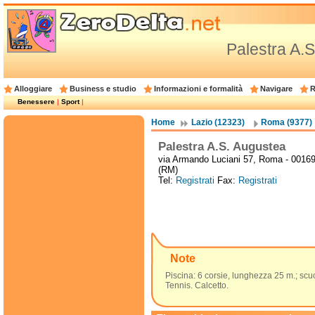
Palestra A.
Alloggiare
Business e studio
Informazioni e formalità
Navigare
R
Benessere
|
Sport
|
Home
Lazio (12323)
Roma (9377)
Palestra A.S. Augustea
via Armando Luciani 57, Roma - 0016
(RM)
Tel:
Registrati
Fax:
Registrati
Note
Piscina: 6 corsie, lunghezza 25 m.; scuo
Tennis. Calcetto.