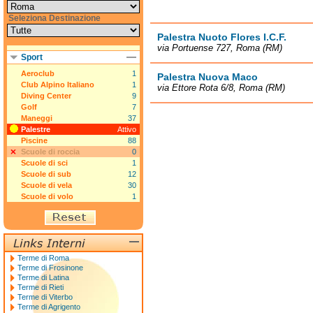
Seleziona Destinazione
Palestra Nuoto Flores I.C.F.
via Portuense 727, Roma (RM)
Sport
Aeroclub
1
Palestra Nuova Maco
Club Alpino Italiano
1
via Ettore Rota 6/8, Roma (RM)
Diving Center
9
Golf
7
Maneggi
37
Palestre
Attivo
Piscine
88
Scuole di roccia
0
Scuole di sci
1
Scuole di sub
12
Scuole di vela
30
Scuole di volo
1
Terme di Roma
Terme di Frosinone
Terme di Latina
Terme di Rieti
Terme di Viterbo
Terme di Agrigento