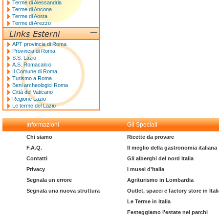
Terme di Alessandria
Terme di Ancona
Terme di Aosta
Terme di Arezzo
APT provincia di Roma
Provincia di Roma
S.S. Lazio
A.S. Romacalcio
Il Comune di Roma
Turismo a Roma
Beni archeologici Roma
Città del Vaticano
Regione Lazio
Le terme del Lazio
Informazioni
Gli Speciali
Chi siamo
Ricette da provare
F.A.Q.
Il meglio della gastronomia italiana
Contatti
Gli alberghi del nord Italia
Privacy
I musei d'Italia
Segnala un errore
Agriturismo in Lombardia
Segnala una nuova struttura
Outlet, spacci e factory store in Ital
Le Terme in Italia
Festeggiamo l'estate nei parchi