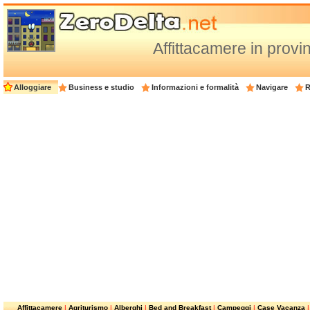
Affittacamere in provi
Alloggiare
Business e studio
Informazioni e formalità
Navigare
R
Affittacamere
|
Agriturismo
|
Alberghi
|
Bed and Breakfast
|
Campeggi
|
Case Vacanza