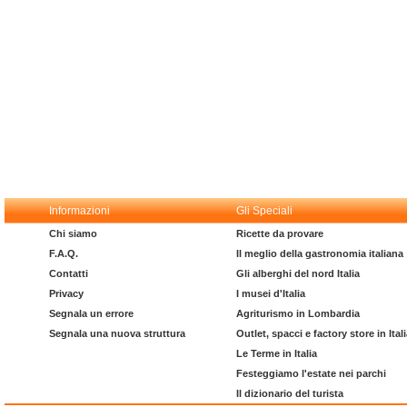
Informazioni
Gli Speciali
Chi siamo
Ricette da provare
F.A.Q.
Il meglio della gastronomia italiana
Contatti
Gli alberghi del nord Italia
Privacy
I musei d'Italia
Segnala un errore
Agriturismo in Lombardia
Segnala una nuova struttura
Outlet, spacci e factory store in Ital
Le Terme in Italia
Festeggiamo l'estate nei parchi
Il dizionario del turista