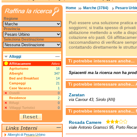
Home
Marche (3784)
Pesaro Urbi
Regione
Può essere una soluzione pratica e
soggiorni; si tratta spesso di privat
Provincia
abitazione mettendo a volte a disp
colazione e/o pasti. Gli affittacam
Seleziona Destinazione
raccomandiamo di verificare sempre 
contattando direttamente le struttur
Alloggi
Ti potrebbe interessare anche...
Affittacamere
Attivo
Agriturismo
16
Spiacenti ma la ricerca non ha prod
Alberghi
347
Bed and Breakfast
14
Campeggi
21
Ti potrebbe interessare anche...
Case Vacanza
1
Ostelli
0
Zaratan
Residence
2
via Cavour 43, Sirolo (AN)
Rifugi
0
Villaggi Turistici
0
Ti potrebbe interessare anche...
Rosada Camere
viale Antonio Gramsci 95, Porto Reca
Alberghi di Pesaro Urbino