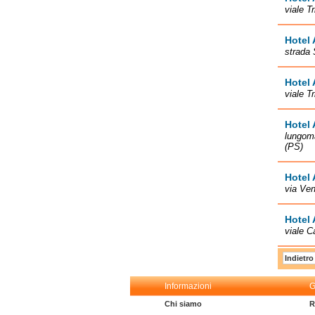
viale T
Hotel 
strada 
Hotel
viale T
Hotel
lungoma
(PS)
Hotel
via Ve
Hotel 
viale C
Indietro
Informazioni
G
Chi siamo
R