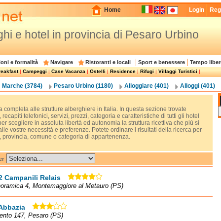
Home
Login
Regi
ghi e hotel in provincia di Pesaro Urbino
oni e formalità
Navigare
Ristoranti e locali
Sport e benessere
Tempo liber
eakfast
|
Campeggi
|
Case Vacanza
|
Ostelli
|
Residence
|
Rifugi
|
Villaggi Turistici
|
Marche (3784)
Pesaro Urbino (1180)
Alloggiare (401)
Alloggi (401)
 completa alle strutture alberghiere in Italia. In questa sezione trovate
, recapiti telefonici, servizi, prezzi, categoria e caratteristiche di tutti gli hotel
 per scegliere in assoluta libertà ed autonomia la struttura ricettiva che più si
lle vostre necessità e preferenze. Potete ordinare i risultati della ricerca per
, provincia, comune o categoria di appartenenza.
er
2 Campanili Relais
noramica 4, Montemaggiore al Metauro (PS)
Abbazia
rento 147, Pesaro (PS)