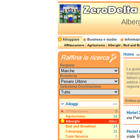
Alber
Alloggiare
Business e studio
Informazi
Affittacamere
|
Agriturismo
|
Alberghi
|
Bed and Br
Home
Regione
La guida
indirizzi
Provincia
italiani
addice a
Seleziona Destinazione
regione
Ordina p
Alloggi
Affittacamere
0
Hotel 
Agriturismo
16
via Pa
Alberghi
Attivo
Bed and Breakfast
14
Hotel 
Campeggi
21
viale T
Case Vacanza
1