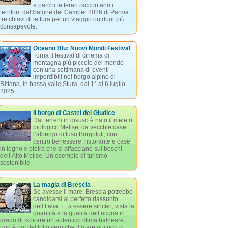
e parchi letterari raccontano i
territori: dal Salone del Camper 2026 di Parma
tre chiavi di lettura per un viaggio outdoor più
consapevole.
Oceano Blu: Nuovi Mondi Festival
Torna il festival di cinema di
montagna più piccolo del mondo
con una settimana di eventi
imperdibili nel borgo alpino di
Rittana, in bassa valle Stura, dal 1° al 6 luglio
2025.
Il borgo di Castel del Giudice
Dai terreni in disuso è nato il meleto
biologico Melise, da vecchie case
l’albergo diffuso Borgotufi, con
centro benessere, ristorante e case
in legno e pietra che si affacciano sui boschi
dell’Alto Molise. Un esempio di turismo
sostenibile.
La magia di Brescia
Se avesse il mare, Brescia potrebbe
candidarsi al perfetto riassunto
dell’Italia. E, a essere sinceri, vista la
quantità e la qualità dell’acqua in
grado di ispirare un autentico clima balneare,
non è poi del tutto vero che il mare qui non ci