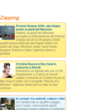
Premio Ostana 2026, otto lingue
madri ai piedi del Monviso
Ostana, ai piedi del Monviso,
accoglie la XVIII edizione del Premio
Ostana dal 25 al 28 giugno 2026:
quattro giorni dedicati alle lingue madri con
autori da Togo, Réunion, India, Isole Faroe,
Spagna, Francia e Italia. Ingresso libero e
gratuito.
Cristina Russo & Neo Soul in
concerto a Novoli
Domenica 10 agosto alle ore 21:00,
l'Agriturismo Lì Calizzi di Novoli
ospita il concerto di Cristina Russo &
Neo Soul Combo con il progetto "Pieces of a
Woman". Ingresso libero per la notte di San
Lorenzo.
In camper tra animali, cultura e libri
Un camperista su quattro viaggia
con il cane, i monumenti aperti
diventano tappe culturali e audiolibri