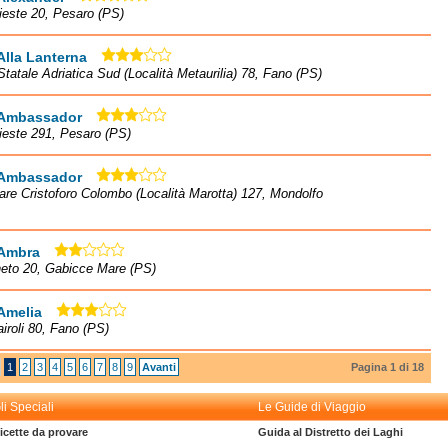
rieste 20, Pesaro (PS)
Alla Lanterna
Statale Adriatica Sud (Località Metaurilia) 78, Fano (PS)
 Ambassador
rieste 291, Pesaro (PS)
 Ambassador
re Cristoforo Colombo (Località Marotta) 127, Mondolfo
 Ambra
neto 20, Gabicce Mare (PS)
Amelia
airoli 80, Fano (PS)
1
2
3
4
5
6
7
8
9
Avanti
Pagina 1 di 18
li Speciali
Le Guide di Viaggio
icette da provare
Guida al Distretto dei Laghi