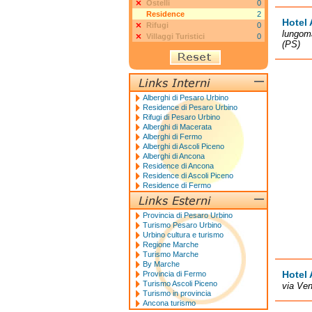
Ostelli
0
Residence
2
Hotel 
Rifugi
0
lungoma
Villaggi Turistici
0
(PS)
Alberghi di Pesaro Urbino
Residence di Pesaro Urbino
Rifugi di Pesaro Urbino
Alberghi di Macerata
Alberghi di Fermo
Alberghi di Ascoli Piceno
Alberghi di Ancona
Residence di Ancona
Residence di Ascoli Piceno
Residence di Fermo
Provincia di Pesaro Urbino
Turismo Pesaro Urbino
Urbino cultura e turismo
Regione Marche
Turismo Marche
By Marche
Hotel 
Provincia di Fermo
Turismo Ascoli Piceno
via Ve
Turismo in provincia
Ancona turismo