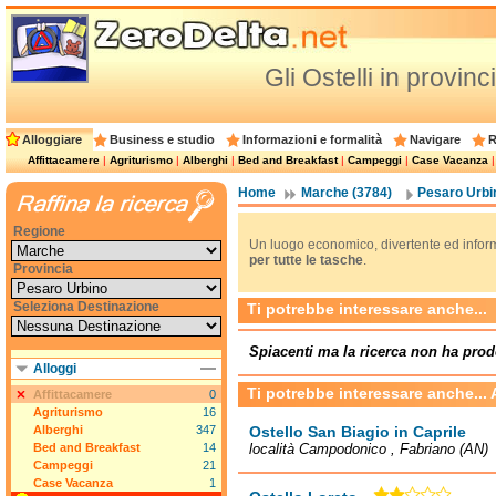
Gli Ostelli in provin
Alloggiare
Business e studio
Informazioni e formalità
Navigare
R
Affittacamere
|
Agriturismo
|
Alberghi
|
Bed and Breakfast
|
Campeggi
|
Case Vacanza
Home
Marche (3784)
Pesaro Urbi
Regione
Un luogo economico, divertente ed informa
per tutte le tasche
.
Provincia
Seleziona Destinazione
Ti potrebbe interessare anche...
Spiacenti ma la ricerca non ha prod
Alloggi
Ti potrebbe interessare anche...
Affittacamere
0
Agriturismo
16
Alberghi
347
Ostello San Biagio in Caprile
Bed and Breakfast
14
località Campodonico , Fabriano (AN)
Campeggi
21
Case Vacanza
1