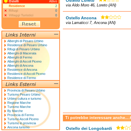
Ostello Loreto
Ostelli
Attivo
via Aldo Moro 46, Loreto (AN)
Residence
2
Rifugi
0
Villaggi Turistici
0
Ostello Ancona
via Lamaticci 7, Ancona (AN)
Alberghi di Pesaro Urbino
Residence di Pesaro Urbino
Rifugi di Pesaro Urbino
Alberghi di Macerata
Alberghi di Fermo
Alberghi di Ascoli Piceno
Alberghi di Ancona
Residence di Ancona
Residence di Ascoli Piceno
Residence di Fermo
Provincia di Pesaro Urbino
Turismo Pesaro Urbino
Urbino cultura e turismo
Regione Marche
Turismo Marche
By Marche
Provincia di Fermo
Ti potrebbe interessare anche...
Turismo Ascoli Piceno
Turismo in provincia
Ancona turismo
Ostello dei Longobardi