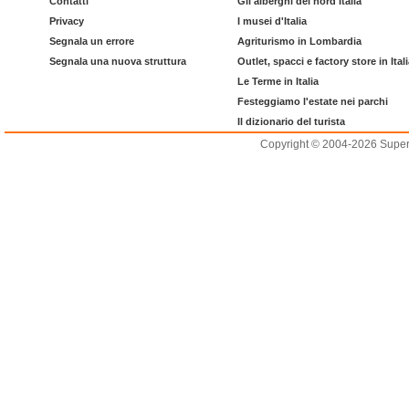
Contatti
Gli alberghi del nord Italia
Privacy
I musei d'Italia
Segnala un errore
Agriturismo in Lombardia
Segnala una nuova struttura
Outlet, spacci e factory store in Ital
Le Terme in Italia
Festeggiamo l'estate nei parchi
Il dizionario del turista
Copyright © 2004-2026 Supero L