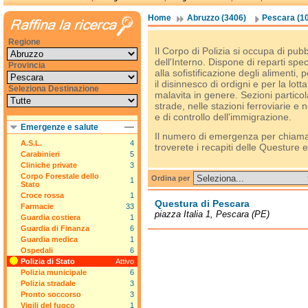
Home
Abruzzo (3406)
Pescara (1
Regione
Il Corpo di Polizia si occupa di pub
dell'Interno. Dispone di reparti speci
Provincia
alla sofistificazione degli alimenti
il disinnesco di ordigni e per la lott
Seleziona Destinazione
malavita in genere. Sezioni particol
strade, nelle stazioni ferroviarie e
e di controllo dell'immigrazione.
Emergenze e salute
Il numero di emergenza per chiamar
A.S.L.
4
troverete i recapiti delle Questure 
Carabinieri
5
Cliniche private
3
Corpo Forestale dello
Ordina per
1
Stato
Croce rossa
1
Questura di Pescara
Farmacie
33
piazza Italia 1, Pescara (PE)
Guardia costiera
1
Guardia di Finanza
6
Guardia medica
1
Ospedali
6
Polizia di Stato
Attivo
Polizia municipale
6
Polizia stradale
3
Pronto soccorso
3
Vigili del fuoco
1