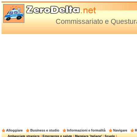
Commissariato e Questura
Alloggiare
Business e studio
Informazioni e formalità
Navigare
R
Ambasciate straniere
|
Emergenze e salute
|
Mangiare 'italiano'
|
Scuole
|