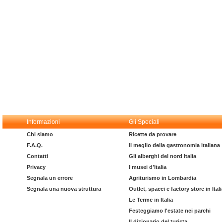
Informazioni
Gli Speciali
Chi siamo
Ricette da provare
F.A.Q.
Il meglio della gastronomia italiana
Contatti
Gli alberghi del nord Italia
Privacy
I musei d'Italia
Segnala un errore
Agriturismo in Lombardia
Segnala una nuova struttura
Outlet, spacci e factory store in Ital
Le Terme in Italia
Festeggiamo l'estate nei parchi
Il dizionario del turista