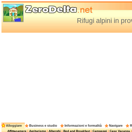
Rifugi alpini in pr
Alloggiare
Business e studio
Informazioni e formalità
Navigare
R
Affittacamere
|
Agriturismo
|
Alberghi
|
Bed and Breakfast
|
Campeggi
|
Case Vacanza