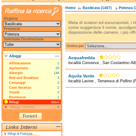
Home
Basilicata (1407)
Potenza (
Regione
Meta di sciatori ed escursionisti, i 
come suggerisce il nome, accolgono 
Provincia
disposizione delle camere, i più offr
Seleziona Destinazione
Ordina per
Alloggi
Acquafredda
località Conserva , San Costantino Al
Affittacamere
1
Agriturismo
23
Alberghi
144
Aquila Verde
Bed and Breakfast
3
località Lavine , Terranova di Pollino (
Campeggi
2
Case Vacanza
2
Ostelli
3
Residence
1
Rifugi
Attivo
Villaggi Turistici
0
Rifugi di Potenza