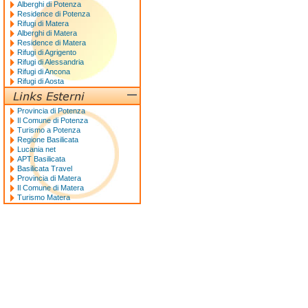
Alberghi di Potenza
Residence di Potenza
Rifugi di Matera
Alberghi di Matera
Residence di Matera
Rifugi di Agrigento
Rifugi di Alessandria
Rifugi di Ancona
Rifugi di Aosta
Provincia di Potenza
Il Comune di Potenza
Turismo a Potenza
Regione Basilicata
Lucania net
APT Basilicata
Basilicata Travel
Provincia di Matera
Il Comune di Matera
Turismo Matera