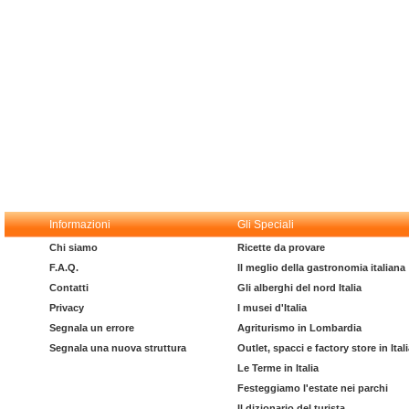
Informazioni
Gli Speciali
Chi siamo
Ricette da provare
F.A.Q.
Il meglio della gastronomia italiana
Contatti
Gli alberghi del nord Italia
Privacy
I musei d'Italia
Segnala un errore
Agriturismo in Lombardia
Segnala una nuova struttura
Outlet, spacci e factory store in Ital
Le Terme in Italia
Festeggiamo l'estate nei parchi
Il dizionario del turista