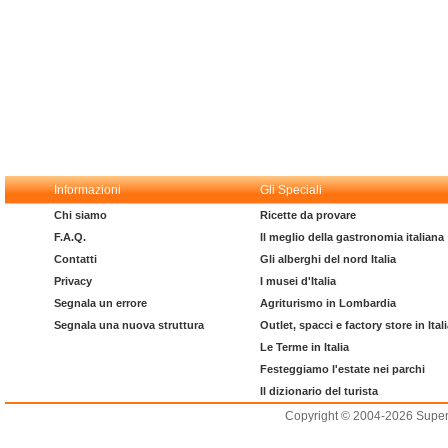
Informazioni
Gli Speciali
Chi siamo
Ricette da provare
F.A.Q.
Il meglio della gastronomia italiana
Contatti
Gli alberghi del nord Italia
Privacy
I musei d'Italia
Segnala un errore
Agriturismo in Lombardia
Segnala una nuova struttura
Outlet, spacci e factory store in Ital
Le Terme in Italia
Festeggiamo l'estate nei parchi
Il dizionario del turista
Copyright © 2004-2026 Supero L