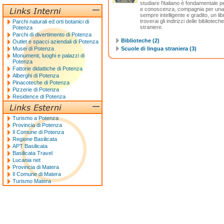
studiare l'italiano è fondamentale 
e conoscenza, compagnia per una se
sempre intelligente e gradito, un lib
troverai gli indirizzi delle bibliotech
Parchi naturali ed orti botanici di
straniere.
Potenza
Parchi di divertimento di Potenza
Biblioteche (2)
Outlet e spacci aziendali di Potenza
Musei di Potenza
Scuole di lingua straniera (3)
Monumenti, luoghi e palazzi di
Potenza
Fattorie didattiche di Potenza
Alberghi di Potenza
Pinacoteche di Potenza
Pizzerie di Potenza
Residence di Potenza
Turismo a Potenza
Provincia di Potenza
Il Comune di Potenza
Regione Basilicata
APT Basilicata
Basilicata Travel
Lucania net
Provincia di Matera
Il Comune di Matera
Turismo Matera