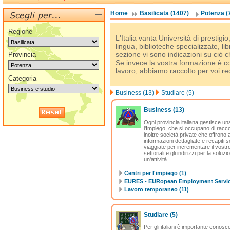
Home
Basilicata (1407)
Potenza (
Regione
L'Italia vanta Università di prestigio
lingua, biblioteche specializzate, li
sezione vi sono indicazioni su ciò ch
Provincia
Se invece la vostra formazione è com
lavoro, abbiamo raccolto per voi reca
Categoria
Business (13)
Studiare (5)
Business
(13)
Ogni provincia italiana gestisce una 
l'Impiego, che si occupano di raccogl
inoltre società private che offrono 
informazioni dettagliate e recapiti
viaggiate per incrementare il vostro g
settoriali e gli indirizzi per la sol
un'attività.
Centri per l'impiego (1)
EURES - EURopean Employment Servic
Lavoro temporaneo (11)
Studiare
(5)
Per gli italiani è importante conosc