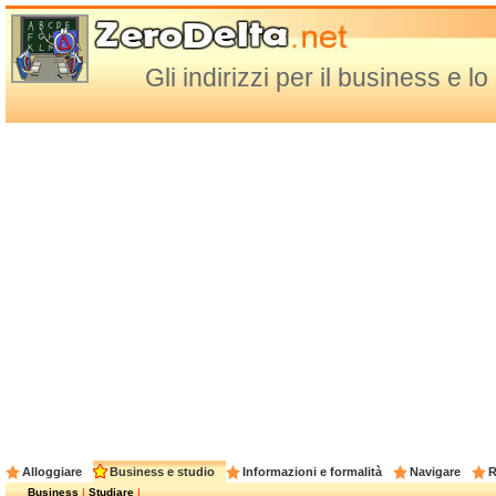
Gli indirizzi per il business e l
Alloggiare
Business e studio
Informazioni e formalità
Navigare
R
Business
|
Studiare
|